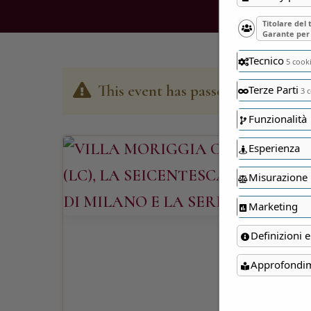
Titolare del
Garante per 
Tecnico
5 cook
This event has passed
Terze Parti
3 c
Funzionalità
Esperienza
Misurazione
Marketing
Definizioni e
Approfondi