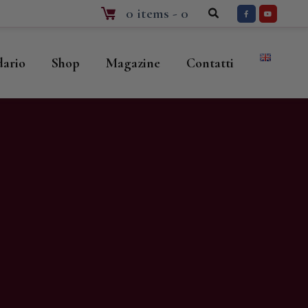
0 items
-
0
dario
Shop
Magazine
Contatti