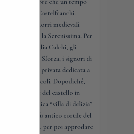
il trio delle dimore che un tempo
villa Moriggia Castelfranchi.
 sulle antiche torri medievali
o a confine con la Serenissima. Per
nista la famiglia Calchi, gli
 potentissimi Sforza, i signori di
lissima cappella privata dedicata a
 intatta nei secoli. Dopodiché,
trasformazione del castello in
a di una classica “villa di delizia”
ederemo al più antico cortile del
ontana e pozzo, per poi approdare