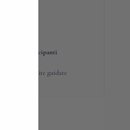
BLIGATORIA
umero dei partecipanti
renotabile
,
Visite guidate