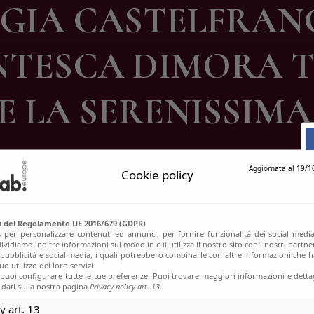
GIA CASTELFRAN
ontatti
CENTESCA DIMORA 
E LA SERENISSIMA
Aggiornata al 19/1
Cookie policy
si del Regolamento UE 2016/679 (GDPR)
s per personalizzare contenuti ed annunci, per fornire funzionalità dei social media
ividiamo inoltre informazioni sul modo in cui utilizza il nostro sito con i nostri partn
, pubblicità e social media, i quali potrebbero combinarle con altre informazioni che h
o utilizzo dei loro servizi.
uoi configurare tutte le tue preferenze. Puoi trovare maggiori informazioni e dettag
 dati sulla nostra pagina
Privacy policy art. 13.
y art. 13