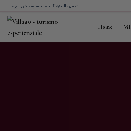
H
+39 338 3090011
–
info@villago.it
Vi
Home
Vi
P
S
V
C
S
M