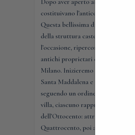
Dopo aver aperto ai nostri clienti
costituivano l’antico castello di C
Questa bellissima dimora, oggi dal
della struttura castellana che rap
l’occasione, ripercorreremo le tap
antichi proprietari della dimora, 
Milano. Inizieremo la nostra visita
Santa Maddalena e San Carlo, risa
seguendo un ordine temporale, visit
villa, ciascuno rappresentante un’ep
dell’Ottocento: attraverso un vic
Quattrocento, poi ammireremo que