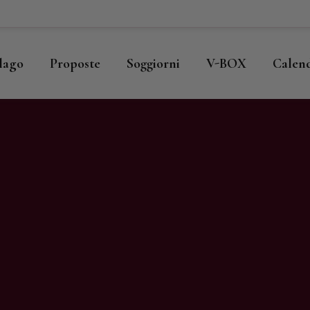
ome
llago
llago
Proposte
Soggiorni
V-BOX
Calen
roposte
oggiorni
-BOX
alendario
hop
agazine