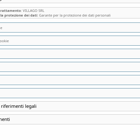
 trattamento
: VILLAGO SRL
la protezione dei dati
: Garante per la protezione dei dati personali
ie
ookie
VILLA MORIGGIA
CALCO (LC), LA 
IL DUCATO DI MIL
VENEZIA
 riferimenti legali
menti
INIZIO
3 Febbraio 2024