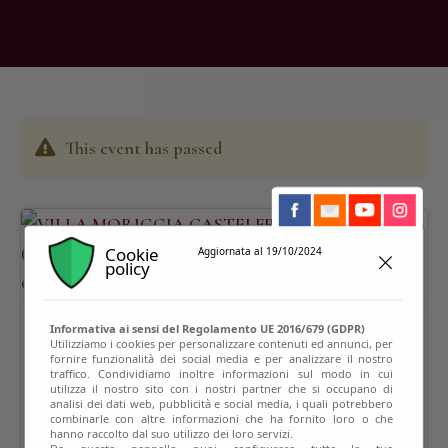
This event has passed
Cookie
Aggiornata al 19/10/2024
policy
Informativa ai sensi del Regolamento UE 2016/679 (GDPR)
Utilizziamo i cookies per personalizzare contenuti ed annunci, per
fornire funzionalità dei social media e per analizzare il nostro
traffico. Condividiamo inoltre informazioni sul modo in cui
utilizza il nostro sito con i nostri partner che si occupano di
analisi dei dati web, pubblicità e social media, i quali potrebbero
combinarle con altre informazioni che ha fornito loro o che
hanno raccolto dal suo utilizzo dei loro servizi.