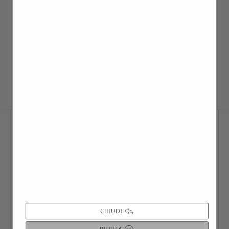
SINGOLI: I singoli o i piccoli gruppi
costituiti da meno di 14 persone, possono
partecipare aggregandosi alla passeggiata
programmata nel calendario-eventi
CHIUDI