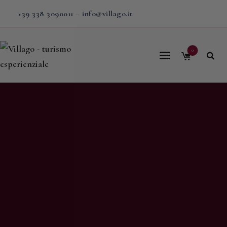
+39 338 3090011
–
info@villago.it
0
Home
Villago
Proposte
Soggiorni
V-BOX
Calendario
Shop
Magazine