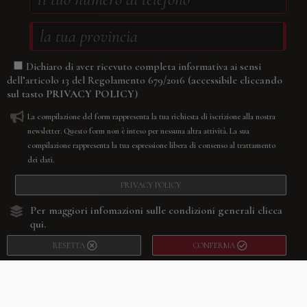
Dichiaro di aver ricevuto completa informativa ai sensi
(accessibile cliccando
dell’articolo 13 del Regolamento 679/2016
sul tasto
PRIVACY POLICY
)
La compilazione del form rappresenta la tua richiesta di iscrizione alla nostra
newsletter. Questo form non è inteso per nessuna altra attività. La sua
compilazione rappresenta la tua espressione libera di consenso al trattamento
dei dati.
PRIVACY POLICY
Per maggiori infomazioni sulle condizioni generali
clicca
qui.
RESETTA
CONFERMA