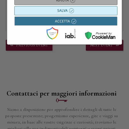
RIFIUTA
SALVA
ACCETTA
PREVIOUS EVENT
NEXT EVENT
Contattaci per maggiori informazioni
Siamo a disposizione per approfondire i dettagli di tutte le
proposte presentate; progettiamo esperienze, gite e viaggi su
misura, in base alle vostre esigenze e curiosità; troviamo le
migliori ville per indimenticabili soggiorni o eventi privati.