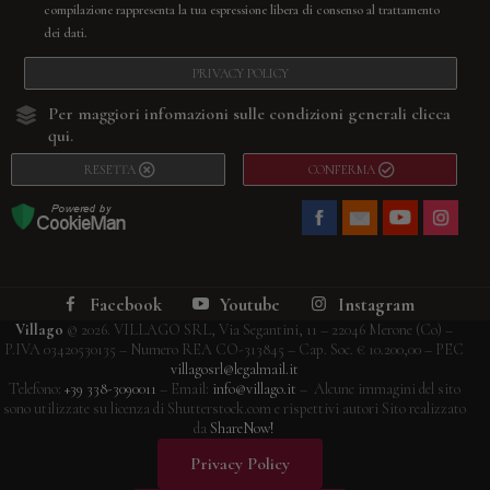
compilazione rappresenta la tua espressione libera di consenso al trattamento
dei dati.
PRIVACY POLICY
Per maggiori infomazioni sulle condizioni generali
clicca
qui.
RESETTA
CONFERMA
Facebook
Youtube
Instagram
Villago
© 2026. VILLAGO SRL, Via Segantini, 11 – 22046 Merone (Co) –
P.IVA 03420530135 – Numero REA CO-313845 – Cap. Soc. € 10.200,00 – PEC
villagosrl@legalmail.it
Telefono:
+39 338-3090011
– Email:
info@villago.it
– Alcune immagini del sito
sono utilizzate su licenza di Shutterstock.com e rispettivi autori Sito realizzato
da
ShareNow!
Privacy Policy