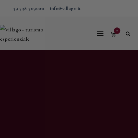
+39 338 3090011
–
info@villago.it
0
Home
Villago
Proposte
Soggiorni
V-BOX
Calendario
Shop
Magazine