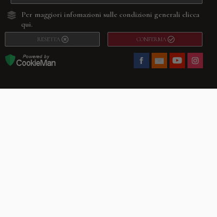
Per maggiori infomazioni sulle condizioni generali
clicca
qui.
RESETTA
CONFERMA
Facebook
Youtube
Instagram
Villago
© 2026. VILLAGO SRL, Via Segantini, 11 – 22046 Merone (Co) –
P.IVA 03420530135 – Numero REA CO-313845 – Cap. Soc. € 10.200,00 – PEC
villagosrl@legalmail.it
Telefono:
+39 338-3090011
– Email:
info@villago.it
– Alcune immagini del sito
sono utilizzate su licenza di Shutterstock.com e rispettivi autori Sito realizzato
da
ShareNow!
Privacy Policy