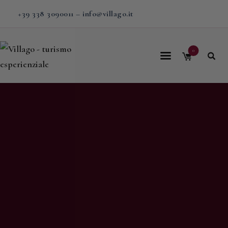
+39 338 3090011
–
info@villago.it
0
Home
Villago
Proposte
Soggiorni
V-BOX
Calendario
Shop
Magazine