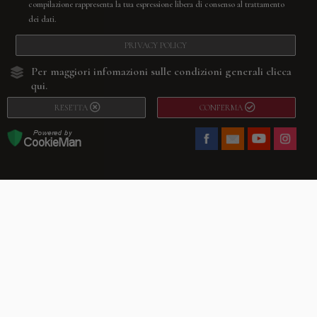
compilazione rappresenta la tua espressione libera di consenso al trattamento
dei dati.
PRIVACY POLICY
Per maggiori infomazioni sulle condizioni generali
clicca
qui.
RESETTA
CONFERMA
Facebook
Youtube
Instagram
Villago
© 2026. VILLAGO SRL, Via Segantini, 11 – 22046 Merone (Co) –
P.IVA 03420530135 – Numero REA CO-313845 – Cap. Soc. € 10.200,00 – PEC
villagosrl@legalmail.it
Telefono:
+39 338-3090011
– Email:
info@villago.it
– Alcune immagini del sito
sono utilizzate su licenza di Shutterstock.com e rispettivi autori Sito realizzato
da
ShareNow!