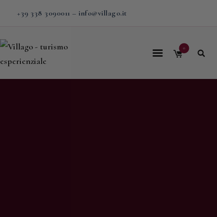
+39 338 3090011
–
info@villago.it
0
Home
Villago
Proposte
Soggiorni
V-BOX
Calendario
Shop
Magazine