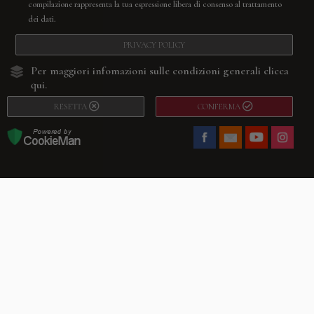
compilazione rappresenta la tua espressione libera di consenso al trattamento
dei dati.
PRIVACY POLICY
Per maggiori infomazioni sulle condizioni generali
clicca
qui.
RESETTA
CONFERMA
Facebook
Youtube
Instagram
Villago
© 2026. VILLAGO SRL, Via Segantini, 11 – 22046 Merone (Co) –
P.IVA 03420530135 – Numero REA CO-313845 – Cap. Soc. € 10.200,00 – PEC
villagosrl@legalmail.it
Telefono:
+39 338-3090011
– Email:
info@villago.it
– Alcune immagini del sito
sono utilizzate su licenza di Shutterstock.com e rispettivi autori Sito realizzato
da
ShareNow!