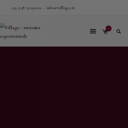
+39 338 3090011
–
info@villago.it
0
Home
Villago
Proposte
Soggiorni
V-BOX
Calendario
Shop
Magazine