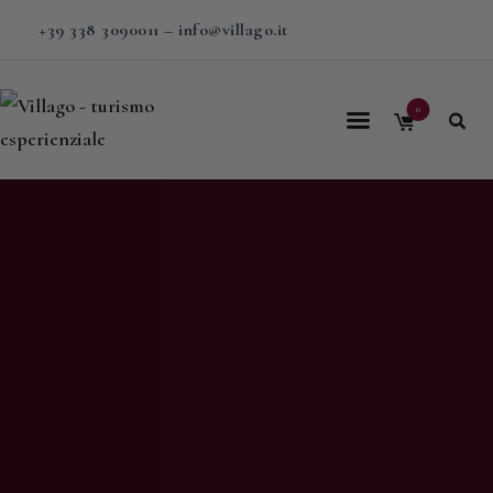
+39 338 3090011
–
info@villago.it
0
Home
Villago
Proposte
Soggiorni
V-BOX
Calendario
Shop
Magazine