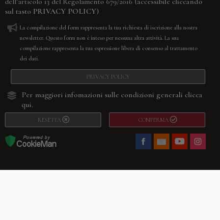
(accessibile cliccando
dell’articolo 13 del Regolamento 679/2016
sul tasto
PRIVACY POLICY
)
La compilazione del form rappresenta la tua richiesta di iscrizione alla nostra
newsletter. Questo form non è inteso per nessuna altra attività. La sua
compilazione rappresenta la tua espressione libera di consenso al trattamento
dei dati.
PRIVACY POLICY
Per maggiori infomazioni sulle condizioni generali
clicca
qui.
RESETTA
CONFERMA
Facebook
Youtube
Instagram
Villago
© 2026. VILLAGO SRL, Via Segantini, 11 – 22046 Merone (Co) –