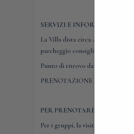
SERVIZI E INFORMAZIONI UT
La Villa dista circa 45 minuti da M
parcheggio consigliato vicino alla 
Punto di ritrovo davanti al cancel
PRENOTAZIONE OBBLIGATORI
PER PRENOTARE E PARTECIP
Per i gruppi, la visita guidata all