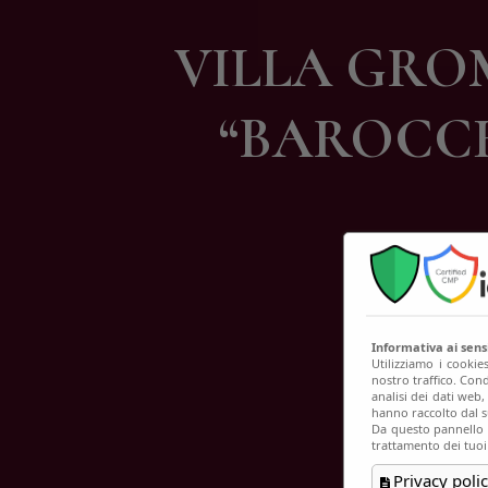
C
VILLA GROM
“BAROCC
Informativa ai sen
Utilizziamo i cookie
nostro traffico. Cond
analisi dei dati web
hanno raccolto dal su
Da questo pannello p
trattamento dei tuoi
Privacy polic