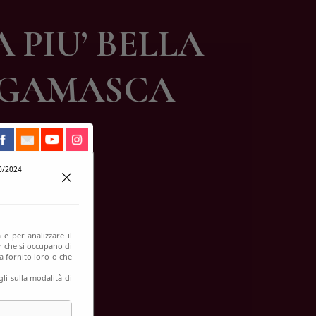
 PIU’ BELLA
RGAMASCA
0/2024
 e per analizzare il
er che si occupano di
a fornito loro o che
li sulla modalità di