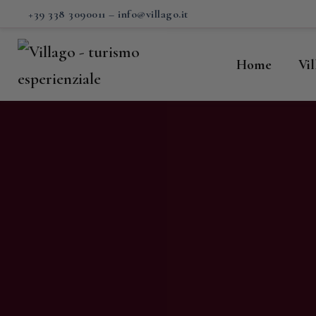
H
+39 338 3090011
–
info@villago.it
Vi
Home
Vi
P
S
V
C
S
M