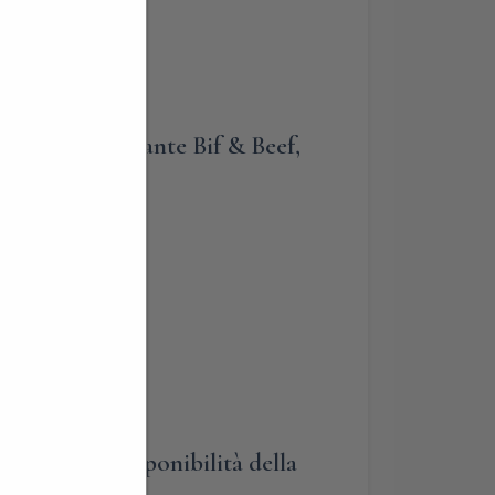
ezza del Ristorante Bif & Beef,
nuti a piedi.
nno, previa disponibilità della