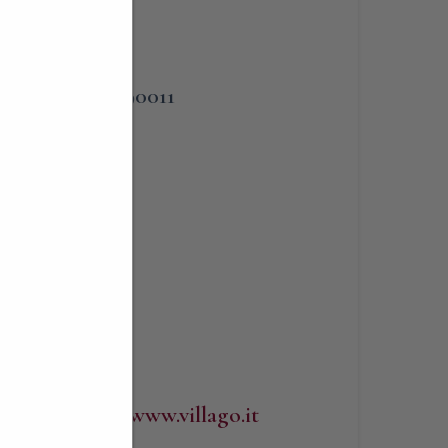
PHONE
o
3383090011
View
WEBSITE
http://www.villago.it