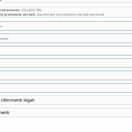
 trattamento
: VILLAGO SRL
la protezione dei dati
: Garante per la protezione dei dati personali
ie
ookie
VILLA GROMO DI 
“BAROCCHETTA” 
 riferimenti legali
INIZIO
29 Ottobre 2023
menti
FINE