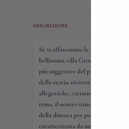
DESCRIZIONE
Se vi affascinano le belle ville b
bellissima villa Gromo di Mapello,
più suggestive del periodo. Qui, fa
della storia: rivivrete il mondo del
allegoriche, cariatidi misteriose, 
tema, il nostro itinerario avrà iniz
della dimora per poi finire in un’i
caratterizzata da un vero e proprio