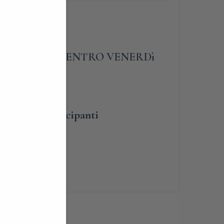
LIGATORIA ENTRO VENERDì
umero dei partecipanti
renotabile
ia