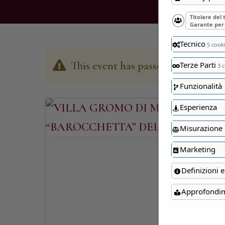
Titolare del
Garante per 
Tecnico
5 cook
This event has passed
Terze Parti
3 c
Funzionalità
Esperienza
Misurazione
Marketing
Definizioni e
Approfondi