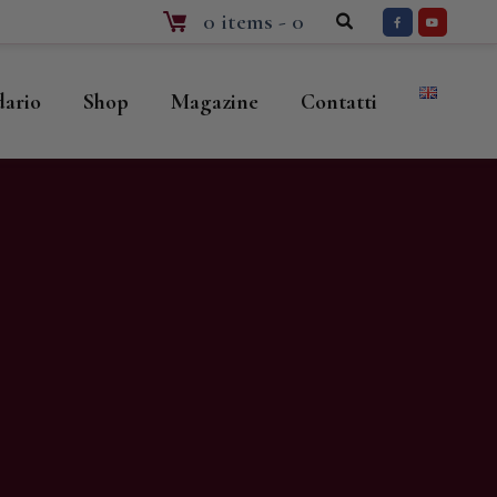
0 items
-
0
dario
Shop
Magazine
Contatti