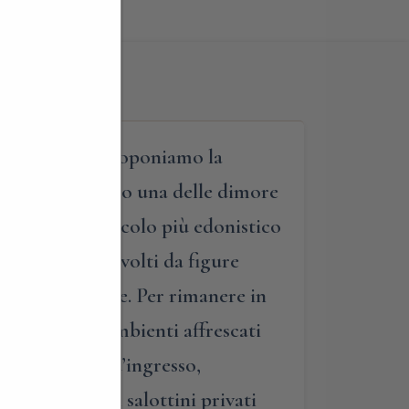
 lombardo, vi proponiamo la
nsiderata proprio una delle dimore
finatezza del secolo più edonistico
letteralmente avvolti da figure
rospettive aeree. Per rimanere in
nei fantastici ambienti affrescati
ificente hall d’ingresso,
a i salotti e i salottini privati