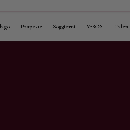
ome
llago
llago
Proposte
Soggiorni
V-BOX
Calen
roposte
oggiorni
-BOX
alendario
hop
agazine