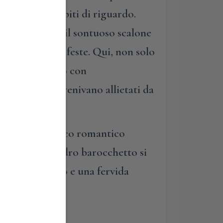
ti fare gli ospiti di riguardo.
mo percorrere il sontuoso scalone
i saloni delle feste. Qui, non solo
rivivere, almeno con
 gentiluomini venivano allietati da
n bellissimo parco romantico
, dove il leggiadro barocchetto si
to straordinario e una fervida