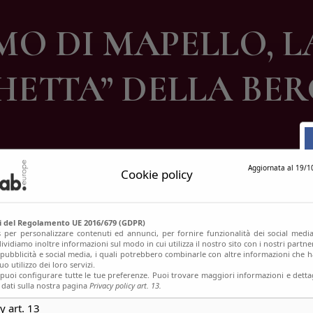
ontatti
O DI MAPELLO, LA
HETTA” DELLA BE
Aggiornata al 19/1
Cookie policy
si del Regolamento UE 2016/679 (GDPR)
s per personalizzare contenuti ed annunci, per fornire funzionalità dei social media
ividiamo inoltre informazioni sul modo in cui utilizza il nostro sito con i nostri partn
, pubblicità e social media, i quali potrebbero combinarle con altre informazioni che h
o utilizzo dei loro servizi.
uoi configurare tutte le tue preferenze. Puoi trovare maggiori informazioni e dettag
 dati sulla nostra pagina
Privacy policy art. 13.
y art. 13