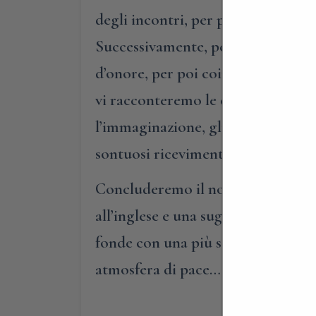
degli incontri, per poi accedere al
Successivamente, per non farci ma
d’onore, per poi coinvolgervi nelle
vi racconteremo le curiosità della 
l’immaginazione, gli aneddoti dell
sontuosi ricevimenti fino a tarda 
Concluderemo il nostro percorso al
all’inglese e una suggestiva cappel
fonde con una più semplice e delica
atmosfera di pace…