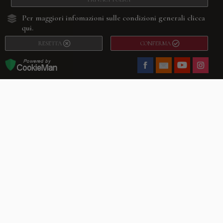
Per maggiori infomazioni sulle condizioni generali
clicca
qui.
RESETTA
CONFERMA
Facebook
Youtube
Instagram
Villago
© 2026. VILLAGO SRL, Via Segantini, 11 – 22046 Merone (Co) –
P.IVA 03420530135 – Numero REA CO-313845 – Cap. Soc. € 10.200,00 – PEC
villagosrl@legalmail.it
Telefono:
+39 338-3090011
– Email:
info@villago.it
– Alcune immagini del sito
sono utilizzate su licenza di Shutterstock.com e rispettivi autori Sito realizzato
da
ShareNow!
Privacy Policy