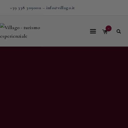
+39 338 3090011
–
info@villago.it
0
Home
Villago
Proposte
Soggiorni
V-BOX
Calendario
Shop
Magazine