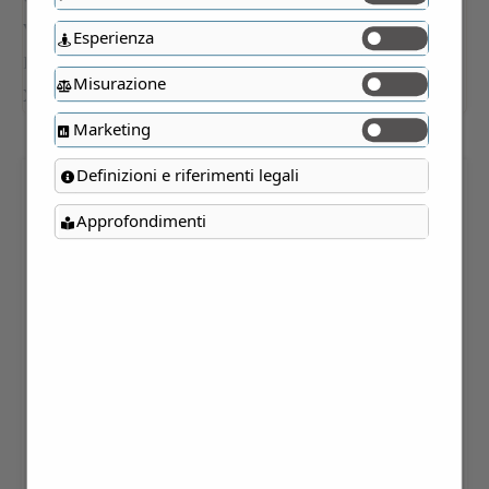
Esperienza
Misurazione
Marketing
Definizioni e riferimenti legali
VILLA GAVAZZI di
Approfondimenti
VALMADRERA (LC) – XIX
secolo
16,00
€
Verifica Disponibilità