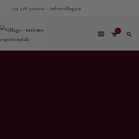
+39 338 3090011
–
info@villago.it
0
Home
Villago
Proposte
Soggiorni
V-BOX
Calendario
Shop
Magazine