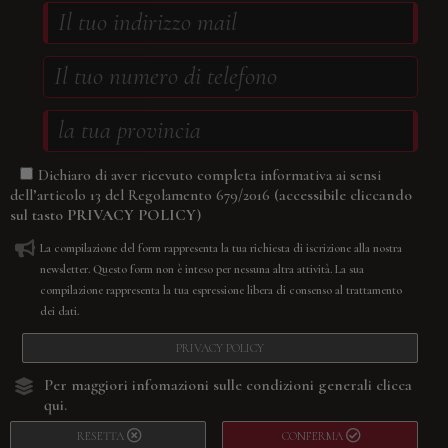
Dichiaro di aver ricevuto completa informativa ai sensi
(accessibile cliccando
dell’articolo 13 del Regolamento 679/2016
sul tasto
PRIVACY POLICY
)
La compilazione del form rappresenta la tua richiesta di iscrizione alla nostra
newsletter. Questo form non è inteso per nessuna altra attività. La sua
compilazione rappresenta la tua espressione libera di consenso al trattamento
dei dati.
PRIVACY POLICY
Per maggiori infomazioni sulle condizioni generali
clicca
qui.
RESETTA
CONFERMA