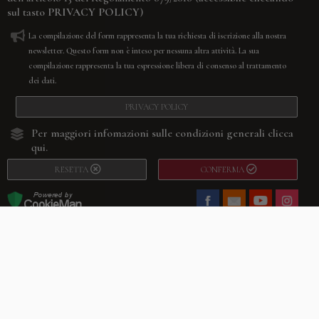
sul tasto
PRIVACY POLICY
)
La compilazione del form rappresenta la tua richiesta di iscrizione alla nostra
newsletter. Questo form non è inteso per nessuna altra attività. La sua
compilazione rappresenta la tua espressione libera di consenso al trattamento
dei dati.
PRIVACY POLICY
Per maggiori infomazioni sulle condizioni generali
clicca
qui.
RESETTA
CONFERMA
Facebook
Youtube
Instagram
Villago
© 2026. VILLAGO SRL, Via Segantini, 11 – 22046 Merone (Co) –
P.IVA 03420530135 – Numero REA CO-313845 – Cap. Soc. € 10.200,00 – PEC
villagosrl@legalmail.it
Telefono:
+39 338-3090011
– Email:
info@villago.it
– Alcune immagini del sito