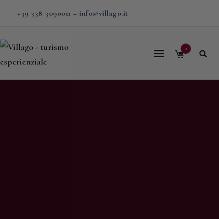
+39 338 3090011
–
info@villago.it
0
Home
Villago
Proposte
Soggiorni
V-BOX
Calendario
Shop
Magazine