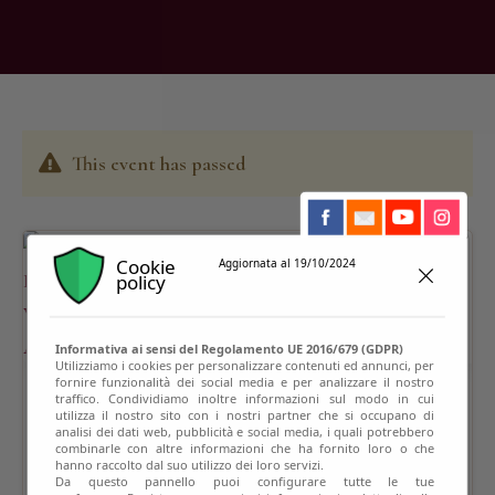
This event has passed
Cookie
Aggiornata al 19/10/2024
policy
Informativa ai sensi del Regolamento UE 2016/679 (GDPR)
Utilizziamo i cookies per personalizzare contenuti ed annunci, per
fornire funzionalità dei social media e per analizzare il nostro
traffico. Condividiamo inoltre informazioni sul modo in cui
utilizza il nostro sito con i nostri partner che si occupano di
analisi dei dati web, pubblicità e social media, i quali potrebbero
combinarle con altre informazioni che ha fornito loro o che
hanno raccolto dal suo utilizzo dei loro servizi.
Da questo pannello puoi configurare tutte le tue