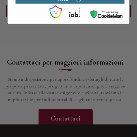
PREVIOUS EVENT
NEXT EVENT
Contattaci per maggiori informazioni
Siamo a disposizione per approfondire i dettagli di tutte le
proposte presentate; progettiamo esperienze, gite e viaggi su
misura, in base alle vostre esigenze e curiosità; troviamo le
migliori ville per indimenticabili soggiorni o eventi privati.
Contattaci