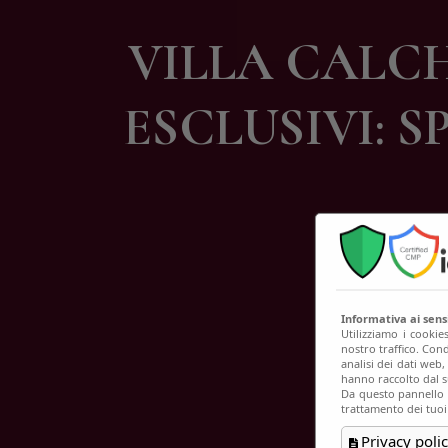
C
VILLA CALCHI
ESCLUSIVI: S
Informativa ai sen
Utilizziamo i cookie
nostro traffico. Cond
analisi dei dati web
hanno raccolto dal su
Da questo pannello p
trattamento dei tuoi
Privacy polic