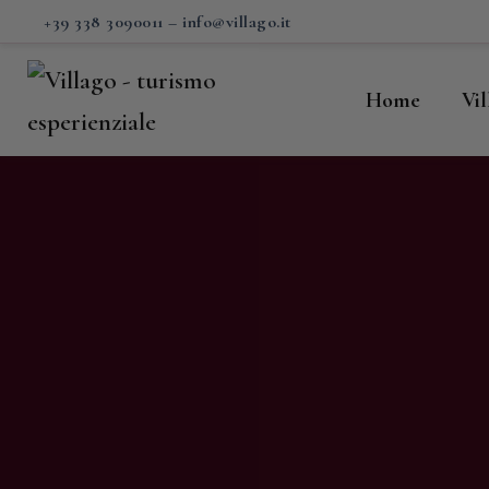
H
+39 338 3090011
–
info@villago.it
Vi
Home
Vi
P
S
V
C
S
M