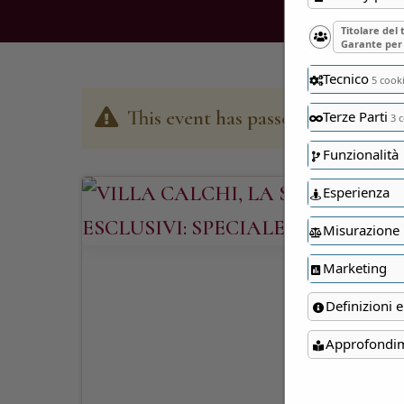
Titolare del
Garante per 
Tecnico
5 cook
This event has passed
Terze Parti
3 c
Funzionalità
Esperienza
Misurazione
Marketing
Definizioni e
Approfondi