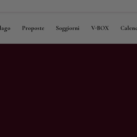
ome
llago
llago
Proposte
Soggiorni
V-BOX
Calen
roposte
oggiorni
-BOX
alendario
hop
agazine