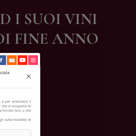
D I SUOI VINI
 DI FINE ANNO
0/2024
 e per analizzare il
er che si occupano di
a fornito loro o che
li sulla modalità di