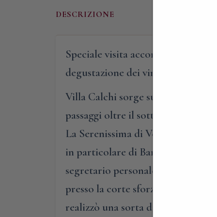
DESCRIZIONE
Speciale visita accompagnata dal pa
degustazione dei vini prodotti dal
Villa Calchi sorge sulle spoglie di
passaggi oltre il sottostante fium
La Serenissima di Venezia). Con il 
in particolare di Bartolomeo Calc
segretario personale di Ludovico i
presso la corte sforzesca. E nell’a
realizzò una sorta di “accademia”, d