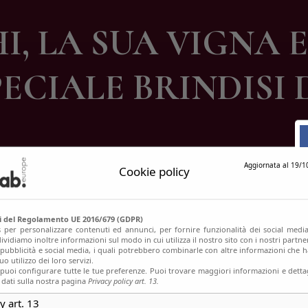
ontatti
, LA SUA VIGNA E
PECIALE BRINDISI
Aggiornata al 19/1
Cookie policy
si del Regolamento UE 2016/679 (GDPR)
s per personalizzare contenuti ed annunci, per fornire funzionalità dei social media
ividiamo inoltre informazioni sul modo in cui utilizza il nostro sito con i nostri partn
, pubblicità e social media, i quali potrebbero combinarle con altre informazioni che h
o utilizzo dei loro servizi.
uoi configurare tutte le tue preferenze. Puoi trovare maggiori informazioni e dettag
 dati sulla nostra pagina
Privacy policy art. 13.
y art. 13