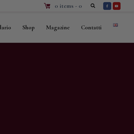
0 items
-
0
dario
Shop
Magazine
Contatti