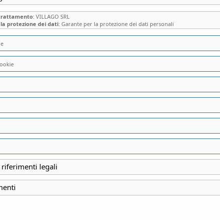
 trattamento
: VILLAGO SRL
la protezione dei dati
: Garante per la protezione dei dati personali
ie
ookie
VILLA CALCHI, LA
ESCLUSIVI: SPECI
 riferimenti legali
INIZIO
30 Dicembre 2024
menti
FINE