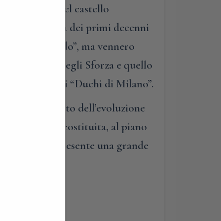
a delle assi del castello
ra socio-politica dei primi decenni
ascimento lombardo”, ma vennero
ra il dominio degli Sforza e quello
 ritorno dei veri “Duchi di Milano”.
, anch’esso frutto dell’evoluzione
La struttura è costituita, al piano
ra/interrato, è presente una grande