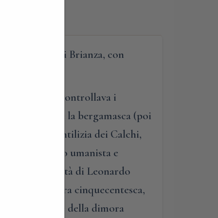
a dei vigneti di Brianza, con
 dalla collina controllava i
cato di Milano e la bergamasca (poi
 la dimora gentilizia dei Calchi,
timo, coltissimo umanista e
nizzò l’ospitalità di Leonardo
 una tipica dimora cinquecentesca,
salone principale della dimora