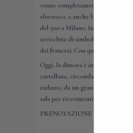
venne completamente affrescato con
sforzesco, e anche la sala laterale
del 500 a Milano. In queste sale, 
arricchite di simboli volti a spieg
dei francesi. Con queste immagini, 
Oggi, la dimora è inserita all’inte
castellana, circondata da vigneti e
rialzato, da un grande salone e da 
sala per ricevimenti e l’originale 
PRENOTAZIONE OBBLIGATO