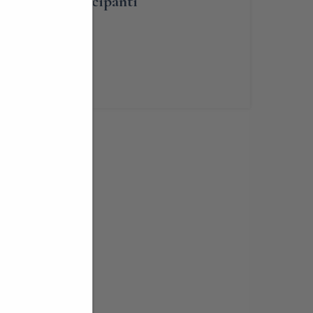
umero dei partecipanti
renotabile