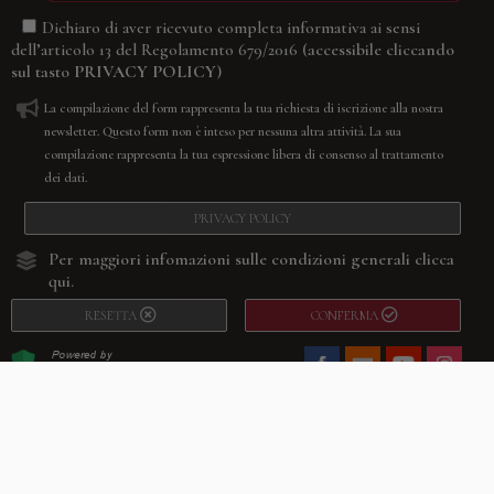
Dichiaro di aver ricevuto completa informativa ai sensi
(accessibile cliccando
dell’articolo 13 del Regolamento 679/2016
sul tasto
PRIVACY POLICY
)
La compilazione del form rappresenta la tua richiesta di iscrizione alla nostra
newsletter. Questo form non è inteso per nessuna altra attività. La sua
compilazione rappresenta la tua espressione libera di consenso al trattamento
dei dati.
PRIVACY POLICY
Per maggiori infomazioni sulle condizioni generali
clicca
qui.
RESETTA
CONFERMA
Facebook
Youtube
Instagram