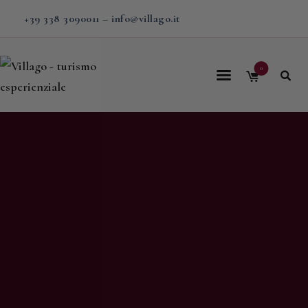
+39 338 3090011
–
info@villago.it
0
Home
Villago
Proposte
Soggiorni
V-BOX
Calendario
Shop
Magazine