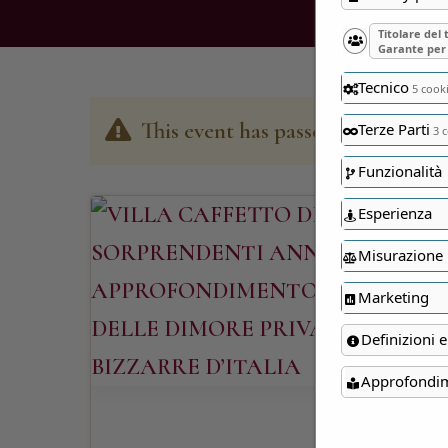
Titolare del
Garante per 
Tecnico
5 cook
This event has passed
Terze Parti
3 c
Funzionalità
Esperienza
Misurazione
Marketing
Definizioni e
Approfondi