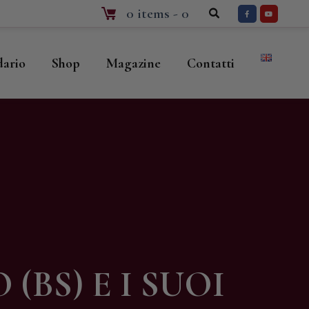
0 items
-
0
dario
Shop
Magazine
Contatti
(BS) E I SUOI