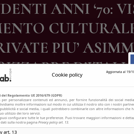
ENTI ANNI ‘70: V
ontatti
ENTO CULTURALE 
IVATE PIU’ ASIM
BIZZARRE D’ITALI
Aggiornata al 19/1
Cookie policy
si del Regolamento UE 2016/679 (GDPR)
s per personalizzare contenuti ed annunci, per fornire funzionalità dei social media
ividiamo inoltre informazioni sul modo in cui utilizza il nostro sito con i nostri partn
, pubblicità e social media, i quali potrebbero combinarle con altre informazioni che h
o utilizzo dei loro servizi.
uoi configurare tutte le tue preferenze. Puoi trovare maggiori informazioni e dettag
 dati sulla nostra pagina
Privacy policy art. 13.
y art. 13