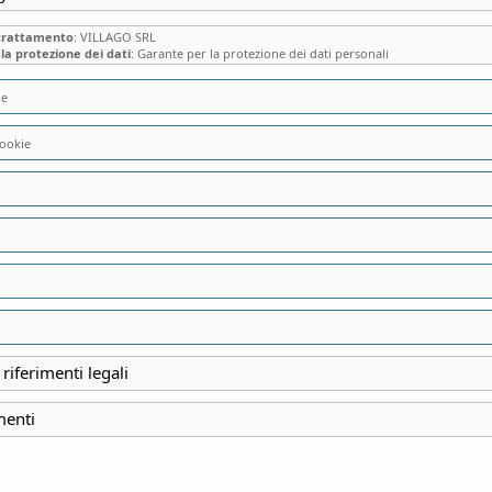
 trattamento
: VILLAGO SRL
la protezione dei dati
: Garante per la protezione dei dati personali
ie
ookie
VILLA CAFFETTO D
SORPRENDENTI ANN
APPROFONDIMENT
DELLE DIMORE PR
 riferimenti legali
E BIZZARRE D’ITA
menti
INIZIO