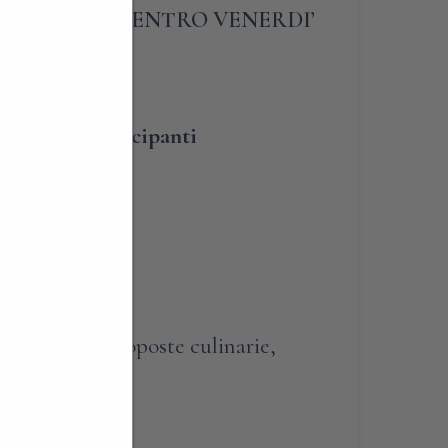
LIGATORIA ENTRO VENERDI’
umero dei partecipanti
lità
renotabile
,
Proposte culinarie
,