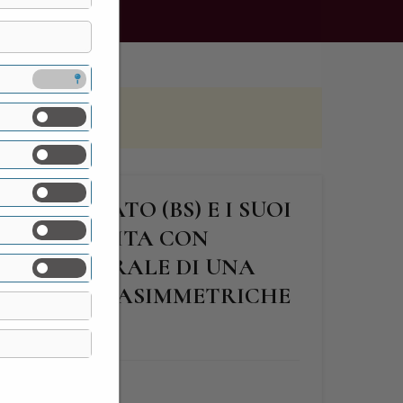
I CALCINATO (BS) E I SUOI
I ‘70: VISITA CON
O CULTURALE DI UNA
IVATE PIU’ ASIMMETRICHE
LIA
FINE