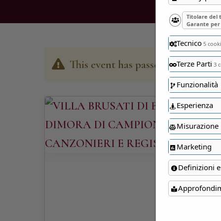
Titolare del
Garante per 
Tecnico
5 cook
This event has passed
Terze Parti
3 c
Funzionalità
Esperienza
Misurazione
Marketing
Definizioni e
Approfondi