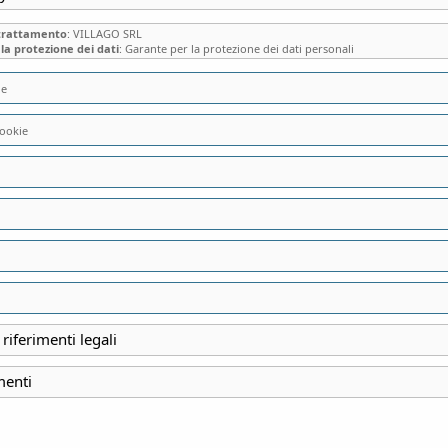
 trattamento
: VILLAGO SRL
la protezione dei dati
: Garante per la protezione dei dati personali
ie
ookie
VILLA BRUSATI D
DIMORA DI CAMPI
FAMOSI CANZONIE
 riferimenti legali
INIZIO
menti
16 Aprile 2023