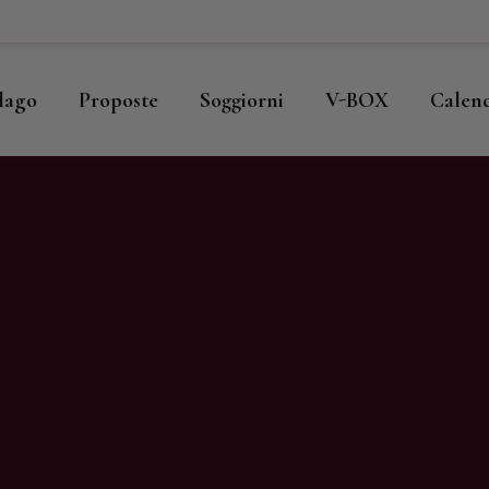
ome
llago
llago
Proposte
Soggiorni
V-BOX
Calen
roposte
oggiorni
-BOX
alendario
hop
agazine