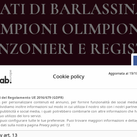
ATI DI BARLASSIN
ontatti
MPIONI OLIMPIONI
NZONIERI E REGIS
Aggiornata al 19/1
Cookie policy
si del Regolamento UE 2016/679 (GDPR)
s per personalizzare contenuti ed annunci, per fornire funzionalità dei social media
ividiamo inoltre informazioni sul modo in cui utilizza il nostro sito con i nostri partn
, pubblicità e social media, i quali potrebbero combinarle con altre informazioni che h
o utilizzo dei loro servizi.
uoi configurare tutte le tue preferenze. Puoi trovare maggiori informazioni e dettag
 dati sulla nostra pagina
Privacy policy art. 13.
y art. 13