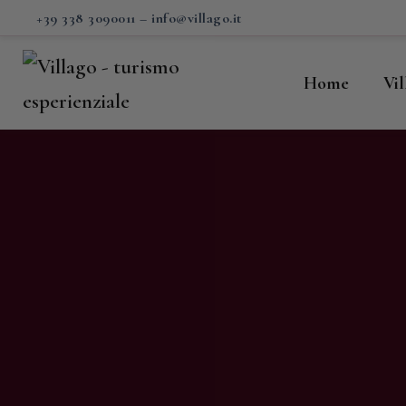
H
+39 338 3090011
–
info@villago.it
Vi
Home
Vi
P
S
V
C
S
M