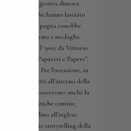
operta di una suggestiva dimora
i proprietari, che hanno lasciato
a residenza di campagna conobbe
 campione di scherma e medaglia
egli anni ’30 del ‘900; da Vittorio
lla gelosia”, “Papaveri e Papere”,
ri del periodo. Per l’occasione, in
do i loro salotti all’interno della
roprietari. Ma conosceremo anche la
gneremo nelle antiche cantine,
 maestoso giardino all’inglese.
dall’affascinante storytelling della