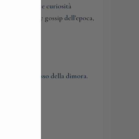
Con tutte queste curiosità
rite da qualche gossip dell’epoca,
lassina, ingresso della dimora.