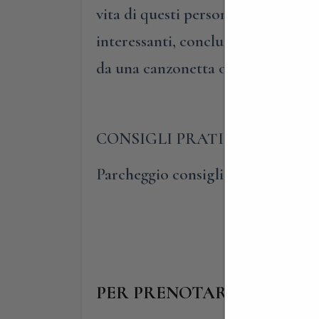
vita di questi personaggi, sicuram
interessanti, concluderemo la nost
da una canzonetta oppure e da un
CONSIGLI PRATICI
Parcheggio consigliato lungo Cors
PER PRENOTARE E PARTEC