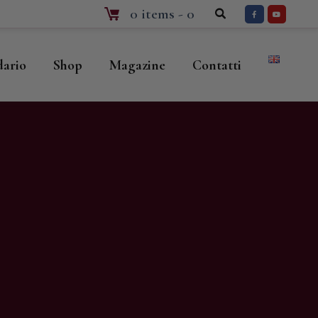
0 items
-
0
dario
Shop
Magazine
Contatti