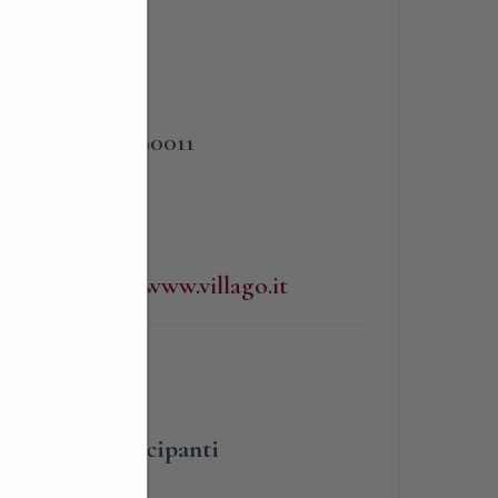
PHONE
65
3383090011
WEBSITE
http://www.villago.it
umero dei partecipanti