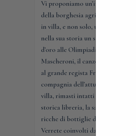
Vi proponiamo un’inedita visita gu
della borghesia agricola di metà O
in villa, e non solo, un loro bell
nella sua storia un susseguirsi di
d’oro alle Olimpiadi di Berlino del
Mascheroni, il canzoniere del Nove
al grande regista Franco Brusati, c
compagnia dell’attuale padrone di c
villa, rimasti intatti nel tempo e 
storica libreria, la sala da pranzo
ricche di bottiglie di un lontano p
Verrete coinvolti da tanti aneddoti