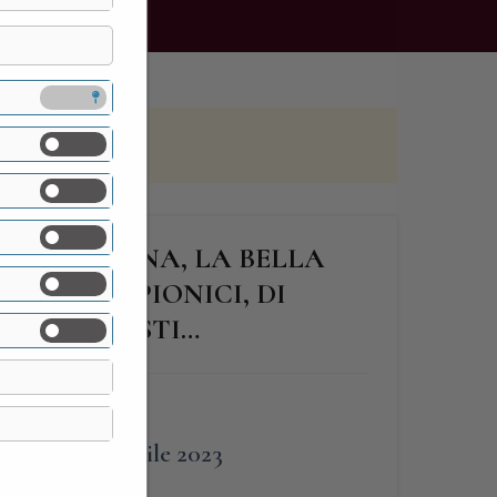
I BARLASSINA, LA BELLA
ONI OLIMPIONICI, DI
RI E REGISTI…
FINE
16 Aprile 2023