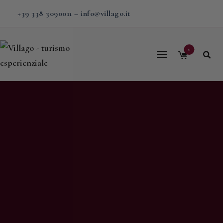
+39 338 3090011
–
info@villago.it
0
Home
Villago
Proposte
Soggiorni
V-BOX
Calendario
Shop
Magazine