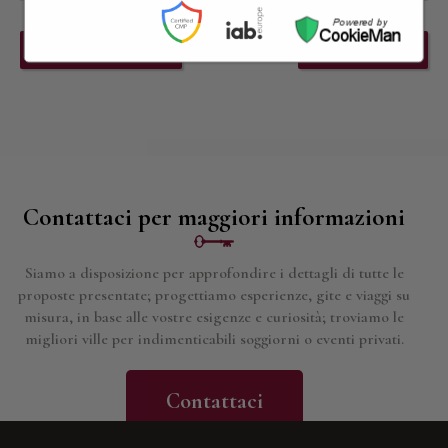
PREVIOUS EVENT
NEXT EVENT
Contattaci per maggiori informazioni
Siamo a disposizione per approfondire i dettagli di tutte le
proposte presentate; progettiamo esperienze, gite e viaggi su
misura, in base alle vostre esigenze e curiosità; troviamo le
migliori ville per indimenticabili soggiorni o eventi privati.
Contattaci