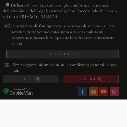
Dichiaro di aver ricevuto completa informativa ai sensi
(accessibile cliccando
dell’articolo 13 del Regolamento 679/2016
sul tasto
PRIVACY POLICY
)
La compilazione del form rappresenta la tua richiesta di iscrizione alla nostra
newsletter. Questo form non è inteso per nessuna altra attività. La sua
compilazione rappresenta la tua espressione libera di consenso al trattamento
dei dati.
PRIVACY POLICY
Per maggiori infomazioni sulle condizioni generali
clicca
qui.
RESETTA
CONFERMA
Facebook
Youtube
Instagram