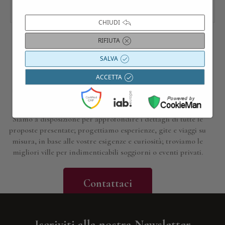
CHIUDI
RIFIUTA
SALVA
ACCETTA
Contattaci per maggiori informazioni
Siamo a disposizione per approfondire i dettagli di tutte le
proposte presentate; progettiamo esperienze, gite e viaggi su
misura, in base alle vostre esigenze e curiosità; troviamo le
migliori ville per indimenticabili soggiorni o eventi privati.
Contattaci
Iscriviti alla nostra Newsletter