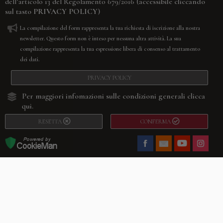
(accessibile cliccando
dell’articolo 13 del Regolamento 679/2016
sul tasto
PRIVACY POLICY
)
La compilazione del form rappresenta la tua richiesta di iscrizione alla nostra
newsletter. Questo form non è inteso per nessuna altra attività. La sua
compilazione rappresenta la tua espressione libera di consenso al trattamento
dei dati.
PRIVACY POLICY
Per maggiori infomazioni sulle condizioni generali
clicca
qui.
RESETTA
CONFERMA
Facebook
Youtube
Instagram
Villago
© 2026. VILLAGO SRL, Via Segantini, 11 – 22046 Merone (Co) –