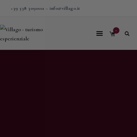
+39 338 3090011
–
info@villago.it
0
Home
Villago
Proposte
Soggiorni
V-BOX
Calendario
Shop
Magazine