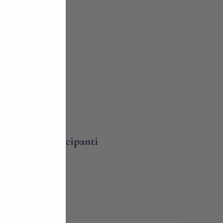
BLIGATORIA
umero dei partecipanti
renotabile