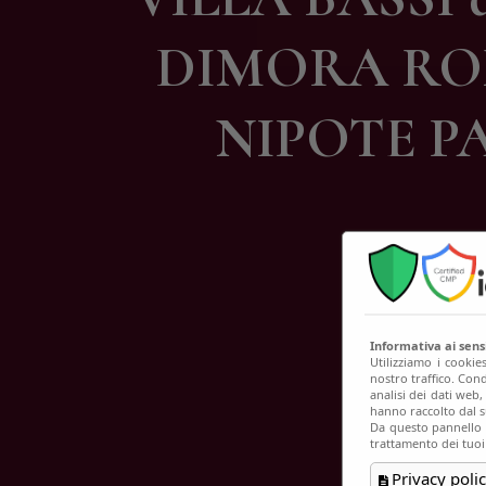
C
DIMORA RO
NIPOTE P
Informativa ai sen
Utilizziamo i cookie
nostro traffico. Cond
analisi dei dati web
hanno raccolto dal su
Da questo pannello p
trattamento dei tuoi
Privacy polic