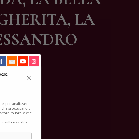
HERITA, LA
LESSANDRO
0/2024
 e per analizzare il
er che si occupano di
a fornito loro o che
li sulla modalità di