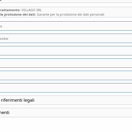
 trattamento
: VILLAGO SRL
la protezione dei dati
: Garante per la protezione dei dati personali
ie
ookie
VILLA BASSI di T
DIMORA ROMANTI
NIPOTE PATRIOTT
MANZONI…
 riferimenti legali
menti
INIZIO
13 Settembre 2025