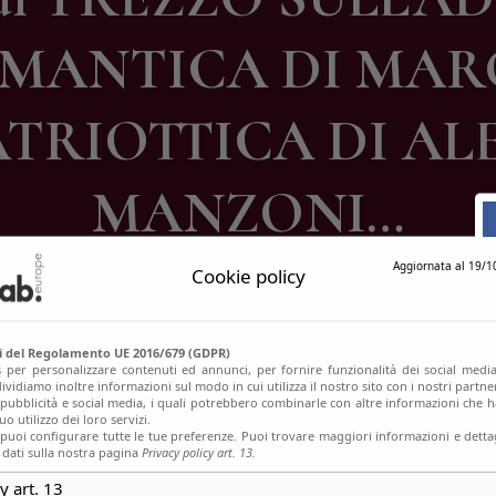
ontatti
MANTICA DI MARG
ATRIOTTICA DI A
MANZONI…
Aggiornata al 19/1
Cookie policy
si del Regolamento UE 2016/679 (GDPR)
s per personalizzare contenuti ed annunci, per fornire funzionalità dei social media
ividiamo inoltre informazioni sul modo in cui utilizza il nostro sito con i nostri partn
, pubblicità e social media, i quali potrebbero combinarle con altre informazioni che h
o utilizzo dei loro servizi.
uoi configurare tutte le tue preferenze. Puoi trovare maggiori informazioni e dettag
 dati sulla nostra pagina
Privacy policy art. 13.
y art. 13