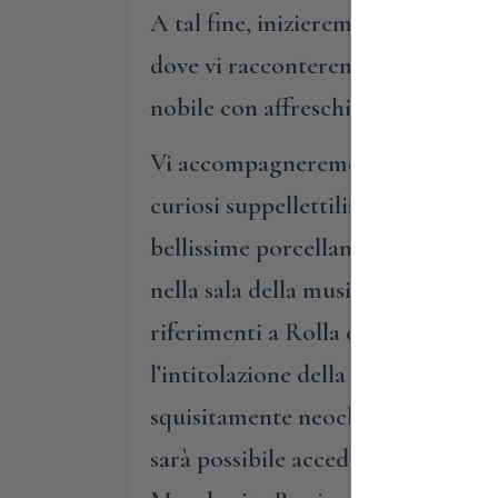
A tal fine, inizieremo il nostro p
dove vi racconteremo l’origine del
nobile con affreschi in epoca visco
Vi accompagneremo poi nelle sale de
curiosi suppellettili: perché gli o
bellissime porcellane di famiglia,
nella sala della musica, dove, oltre
riferimenti a Rolla e Kreutzer, du
l’intitolazione della sala stessa. V
squisitamente neoclassico. Giunti 
sarà possibile accedere al giardin