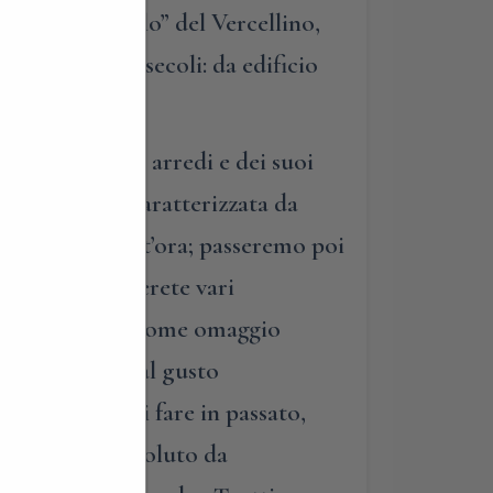
o pozzo “gemello” del Vercellino,
voluzione nei secoli: da edificio
a.
egreti dei suoi arredi e dei suoi
la da pranzo, caratterizzata da
he continua tutt’ora; passeremo poi
 del piano, troverete vari
illa, ricevendo come omaggio
anti salottini dal gusto
e erano soliti fare in passato,
o nella città, voluto da