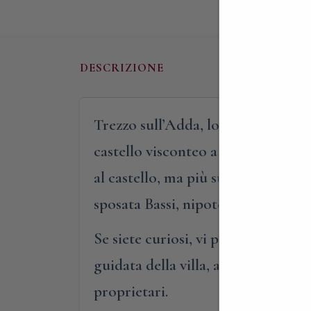
DESCRIZIONE
Trezzo sull’Adda, lo storico confi
castello visconteo a strapiombo su
al castello, ma più suggestiva dell
sposata Bassi, nipote di Alessand
Se siete curiosi, vi proponiamo, i
guidata della villa, alla scoperta 
proprietari.