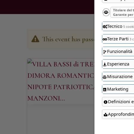
Titolare del
Garante per 
Tecnico
5 cook
This event has passed
Terze Parti
3 c
Funzionalità
Esperienza
Misurazione
Marketing
Definizioni e
Approfondi