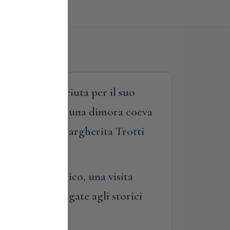
uramente conosciuta per il suo
l paese si trova una dimora coeva
a residenza di Margherita Trotti
hiusa al pubblico, una visita
ue curiosità legate agli storici