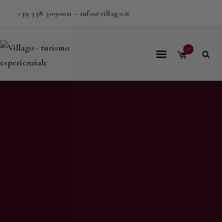
+39 338 3090011
–
info@villago.it
0
Home
Villago
Proposte
Soggiorni
V-BOX
Calendario
Shop
Magazine