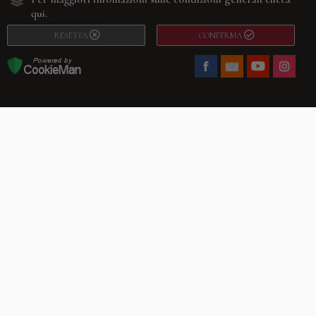
qui.
RESETTA
CONFERMA
Facebook
Youtube
Instagram
Villago
© 2026. VILLAGO SRL, Via Segantini, 11 – 22046 Merone (Co) –
P.IVA 03420530135 – Numero REA CO-313845 – Cap. Soc. € 10.200,00 – PEC
villagosrl@legalmail.it
Telefono:
+39 338-3090011
– Email:
info@villago.it
– Alcune immagini del sito
sono utilizzate su licenza di Shutterstock.com e rispettivi autori Sito realizzato
da
ShareNow!
Privacy Policy
Termini e condizioni