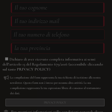
Dichiaro di aver ricevuto completa informativa ai sensi
(accessibile cliccando
dell’articolo 13 del Regolamento 679/2016
sul tasto
PRIVACY POLICY
)
La compilazione del form rappresenta la tua richiesta di iscrizione alla nostra
newsletter. Questo form non è inteso per nessuna altra attività. La sua
compilazione rappresenta la tua espressione libera di consenso al trattamento
dei dati.
PRIVACY POLICY
Per maggiori infomazioni sulle condizioni generali
clicca