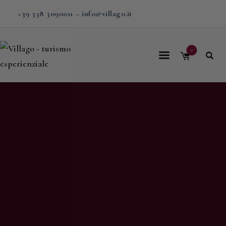
+39 338 3090011
–
info@villago.it
0
Home
Villago
Proposte
Soggiorni
V-BOX
Calendario
Shop
Magazine