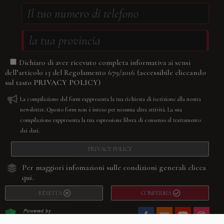
Dichiaro di aver ricevuto completa informativa ai sensi
(accessibile cliccando
dell’articolo 13 del Regolamento 679/2016
sul tasto
PRIVACY POLICY
)
La compilazione del form rappresenta la tua richiesta di iscrizione alla nostra
newsletter. Questo form non è inteso per nessuna altra attività. La sua
compilazione rappresenta la tua espressione libera di consenso al trattamento
dei dati.
PRIVACY POLICY
Per maggiori infomazioni sulle condizioni generali
clicca
qui.
RESETTA
CONFERMA