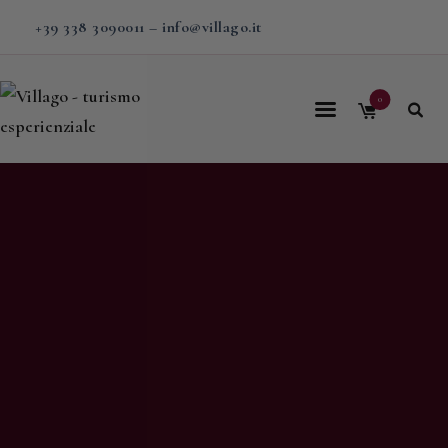
+39 338 3090011
–
info@villago.it
0
Home
Villago
Proposte
Soggiorni
V-BOX
Calendario
Shop
Magazine