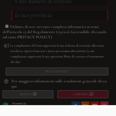
Dichiaro di aver ricevuto completa informativa ai sensi
(accessibile cliccando
dell’articolo 13 del Regolamento 679/2016
sul tasto
PRIVACY POLICY
)
La compilazione del form rappresenta la tua richiesta di iscrizione alla nostra
newsletter. Questo form non è inteso per nessuna altra attività. La sua
compilazione rappresenta la tua espressione libera di consenso al trattamento
dei dati.
PRIVACY POLICY
Per maggiori infomazioni sulle condizioni generali
clicca
qui.
RESETTA
CONFERMA