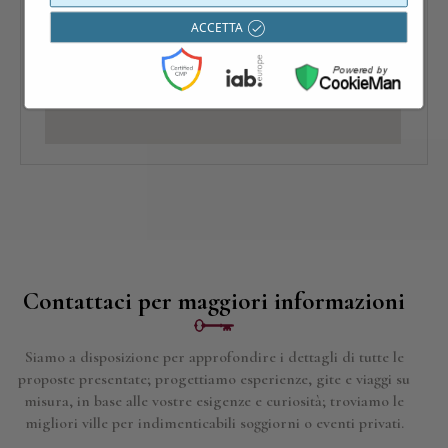
ACCETTA
Contattaci per maggiori informazioni
Siamo a disposizione per approfondire i dettagli di tutte le
proposte presentate; progettiamo esperienze, gite e viaggi su
misura, in base alle vostre esigenze e curiosità; troviamo le
migliori ville per indimenticabili soggiorni o eventi privati.