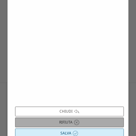
essere effettuata in ogni momento
dell’anno, previa disponibilità della
dimora, min.15 – max 50 persone.
Per i singoli è possibile aggregarsi nei
giorni di visita prestabiliti all’interno del
calendario interattivo Villago.
CHIUDI
RIFIUTA
SALVA