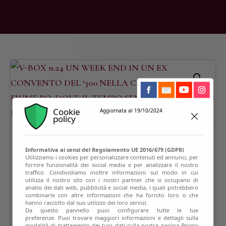
Cookie
Aggiornata al 19/10/2024
policy
Informativa ai sensi del Regolamento UE 2016/679 (GDPR)
Utilizziamo i cookies per personalizzare contenuti ed annunci, per
fornire funzionalità dei social media e per analizzare il nostro
traffico. Condividiamo inoltre informazioni sul modo in cui
utilizza il nostro sito con i nostri partner che si occupano di
analisi dei dati web, pubblicità e social media, i quali potrebbero
combinarle con altre informazioni che ha fornito loro o che
hanno raccolto dal suo utilizzo dei loro servizi.
Da questo pannello puoi configurare tutte le tue
preferenze. Puoi trovare maggiori informazioni e dettagli sulla
modalità di trattamento dei tuoi dati sulla nostra pagina
Privacy