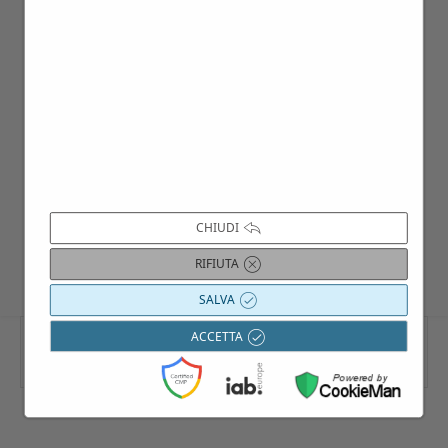
check in è previsto dalle ore 14:00 del
giorno del pernottamento, mentre il check
out deve avvenire entro le ore 11:30 del
giorno successivo. La scampagnata in
bicicletta è prevista nel pomeriggio dopo il
check in.
COSTO DEL PACCHETTO:
€ 465 per 2
persone
CHIUDI
RIFIUTA
SALVA
ACCETTA