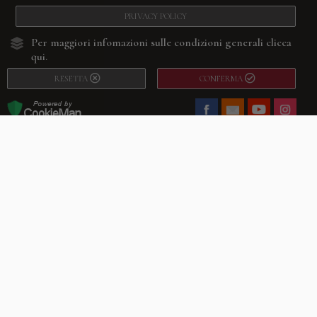
PRIVACY POLICY
Per maggiori infomazioni sulle condizioni generali
clicca
qui.
RESETTA
CONFERMA
Facebook
Youtube
Instagram
Villago
© 2026. VILLAGO SRL, Via Segantini, 11 – 22046 Merone (Co) –
P.IVA 03420530135 – Numero REA CO-313845 – Cap. Soc. € 10.200,00 – PEC
villagosrl@legalmail.it
Telefono:
+39 338-3090011
– Email:
info@villago.it
– Alcune immagini del sito
sono utilizzate su licenza di Shutterstock.com e rispettivi autori Sito realizzato
da
ShareNow!
Privacy Policy
Termini e condizioni