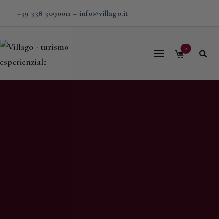
+39 338 3090011
–
info@villago.it
0
Home
Villago
Proposte
Soggiorni
V-BOX
Calendario
Shop
Magazine