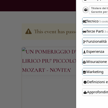
Titolare del
Garante per 
Tecnico
5 cook
This event has passed
Terze Parti
3 c
Funzionalità
Esperienza
Misurazione
Marketing
Definizioni e
Approfondi