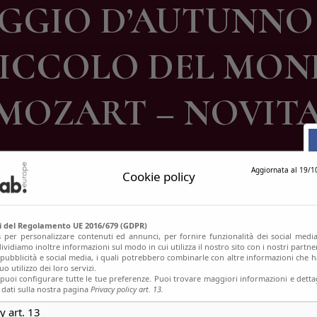
GGIO D’AUTUNNO
ontatti
 PICCOLO DEL MON
MOZART – NOVITA
Aggiornata al 19/1
Cookie policy
si del Regolamento UE 2016/679 (GDPR)
s per personalizzare contenuti ed annunci, per fornire funzionalità dei social media
ividiamo inoltre informazioni sul modo in cui utilizza il nostro sito con i nostri partn
, pubblicità e social media, i quali potrebbero combinarle con altre informazioni che h
o utilizzo dei loro servizi.
uoi configurare tutte le tue preferenze. Puoi trovare maggiori informazioni e dettag
 dati sulla nostra pagina
Privacy policy art. 13.
y art. 13