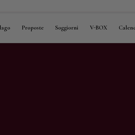
ome
llago
llago
Proposte
Soggiorni
V-BOX
Calen
roposte
oggiorni
-BOX
alendario
hop
agazine