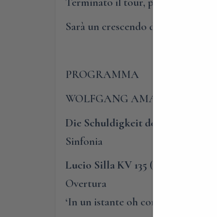
Terminato il tour, potrete prender
Sarà un crescendo di piacevolissim
PROGRAMMA
WOLFGANG AMADEUS MOZ
Die Schuldigkeit des ersten Gebo
Sinfonia
Lucio Silla KV 135
(1772)
Overtura
‘In un istante oh come si accrebbe