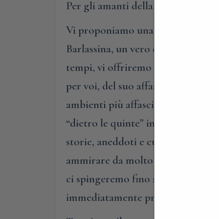
Per gli amanti della lirica propo
Vi proponiamo una straordinaria es
Barlassina, un vero e proprio capol
tempi, vi offriremo una vera e prop
per voi, del suo affascinante backs
ambienti più affascinanti del picco
“dietro le quinte” in fermento pe
storie, aneddoti e curiosità relativ
ammirare da molto vicino un auten
ci spingeremo fino ai camerini dei
immediatamente precedenti alla m