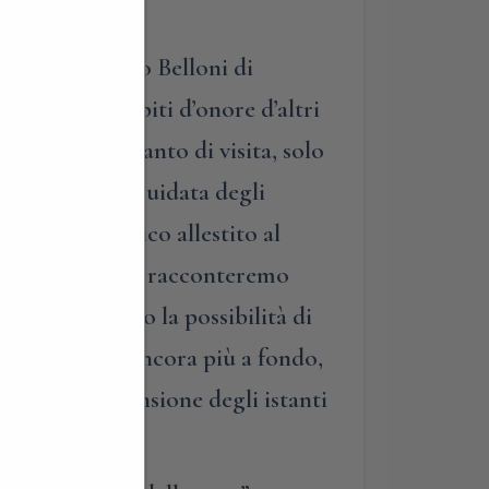
di Mozart.
l’elegantissimo Belloni di
roprio come ospiti d’onore d’altri
insesto, con tanto di visita, solo
a dalla visita guidata degli
 dal palcoscenico allestito al
le occasione, vi racconteremo
tto vi offriremo la possibilità di
. Ma andremo ancora più a fondo,
cipare alla tensione degli istanti