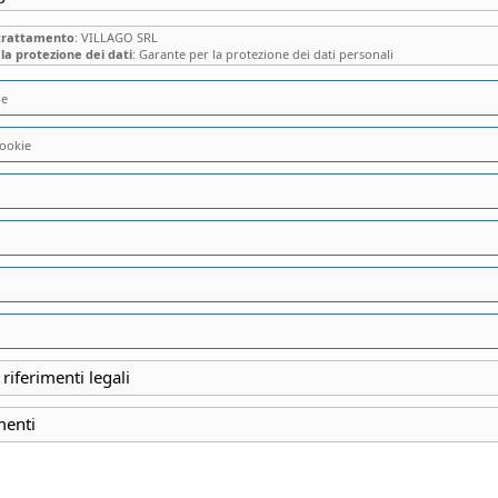
 trattamento
: VILLAGO SRL
la protezione dei dati
: Garante per la protezione dei dati personali
ie
ookie
UN POMERIGGIO 
LIRICO PIU’ PICC
MOZART – NOVITA
 riferimenti legali
INIZIO
menti
10 Novembre 2024