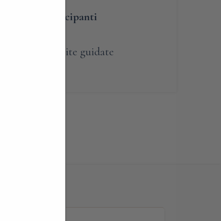
umero dei partecipanti
renotabile
,
Visite guidate
e Brianza