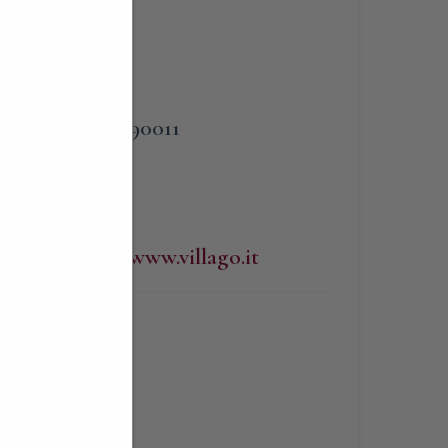
PHONE
o
338 3090011
p
WEBSITE
http://www.villago.it
BLIGATORIA