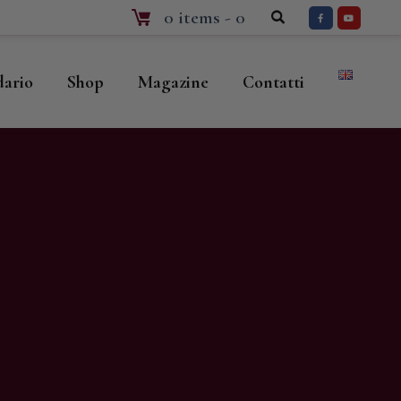
0 items
-
0
dario
Shop
Magazine
Contatti