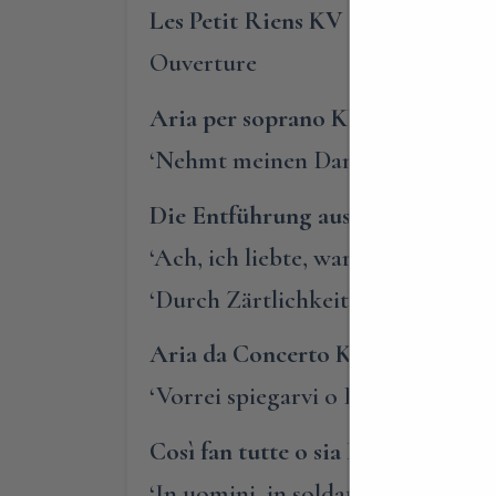
Les Petit Riens KV 299b
(1778)
Ouverture
Aria per soprano KV 383
(1782)
‘Nehmt meinen Dank, ihr holden
Die Entführung aus dem Serail K
‘Ach, ich liebte, war so glücklich’
‘Durch Zärtlichkeit und Schmeich
Aria da Concerto KV 418
(1783)
‘Vorrei spiegarvi o Dio … Ah Conte
Così fan tutte o sia La Scuola de
‘In uomini, in soldati, sperare fede