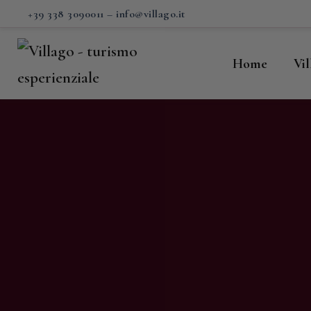
H
+39 338 3090011
–
info@villago.it
Vi
Home
Vi
P
S
V
C
S
M