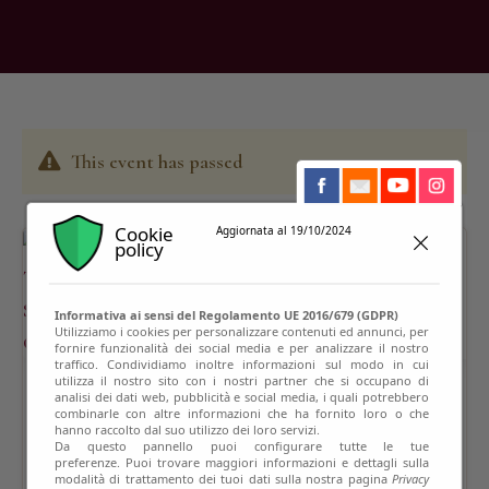
This event has passed
Cookie
Aggiornata al 19/10/2024
policy
Informativa ai sensi del Regolamento UE 2016/679 (GDPR)
Utilizziamo i cookies per personalizzare contenuti ed annunci, per
fornire funzionalità dei social media e per analizzare il nostro
traffico. Condividiamo inoltre informazioni sul modo in cui
utilizza il nostro sito con i nostri partner che si occupano di
analisi dei dati web, pubblicità e social media, i quali potrebbero
combinarle con altre informazioni che ha fornito loro o che
hanno raccolto dal suo utilizzo dei loro servizi.
Da questo pannello puoi configurare tutte le tue
preferenze. Puoi trovare maggiori informazioni e dettagli sulla
modalità di trattamento dei tuoi dati sulla nostra pagina
Privacy