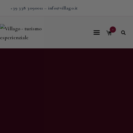
+39 338 3090011
–
info@villago.it
0
Home
Villago
Proposte
Soggiorni
V-BOX
Calendario
Shop
Magazine