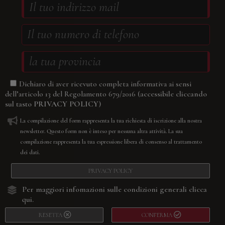
Dichiaro di aver ricevuto completa informativa ai sensi
(accessibile cliccando
dell’articolo 13 del Regolamento 679/2016
sul tasto
PRIVACY POLICY
)
La compilazione del form rappresenta la tua richiesta di iscrizione alla nostra
newsletter. Questo form non è inteso per nessuna altra attività. La sua
compilazione rappresenta la tua espressione libera di consenso al trattamento
dei dati.
PRIVACY POLICY
Per maggiori infomazioni sulle condizioni generali
clicca
qui.
RESETTA
CONFERMA