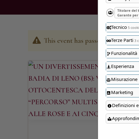
Titolare del
Garante per 
Tecnico
5 cook
This event has passed
Terze Parti
3 c
Funzionalità
Esperienza
Misurazione
Marketing
Definizioni e
Approfondi