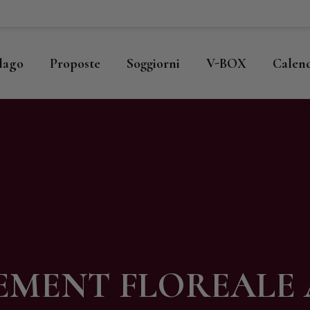
ome
llago
llago
Proposte
Soggiorni
V-BOX
Calen
roposte
oggiorni
-BOX
alendario
hop
EMENT FLOREALE 
agazine