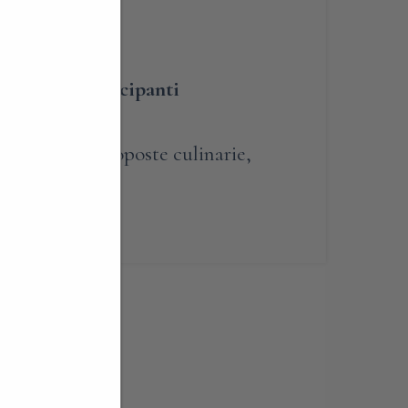
BLIGATORIA
umero dei partecipanti
renotabile
,
Proposte culinarie
,