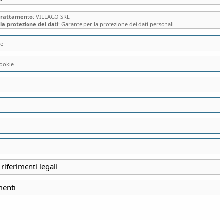
 trattamento
: VILLAGO SRL
la protezione dei dati
: Garante per la protezione dei dati personali
ie
ookie
UN DIVERTISSEME
BADIA DI LENO (B
OTTOCENTESCA D
“PERCORSO” MUL
 riferimenti legali
ALLE ROSE E AI C
menti
INIZIO