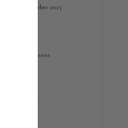
12 Ottobre 2025
PHONE
no
3383090011