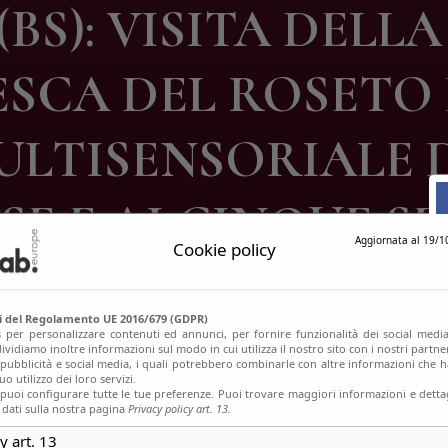
(BS): VISITA DEL
ontatti
SCA DEL ROSETO 
ULTISENSORIALE 
SE E AI CINQUE SE
Aggiornata al 19/1
Cookie policy
si del Regolamento UE 2016/679 (GDPR)
s per personalizzare contenuti ed annunci, per fornire funzionalità dei social media
ividiamo inoltre informazioni sul modo in cui utilizza il nostro sito con i nostri partn
, pubblicità e social media, i quali potrebbero combinarle con altre informazioni che h
o utilizzo dei loro servizi.
uoi configurare tutte le tue preferenze. Puoi trovare maggiori informazioni e dettag
 dati sulla nostra pagina
Privacy policy art. 13.
y art. 13