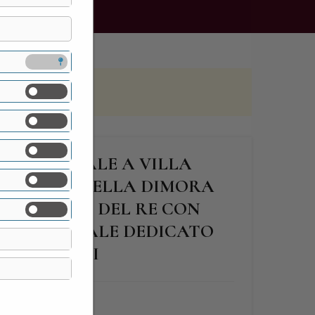
NT FLOREALE A VILLA
S): VISITA DELLA DIMORA
EL ROSETO DEL RE CON
TISENSORIALE DEDICATO
INQUE SENSI
FINE