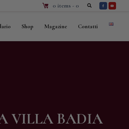
0 items
-
0
dario
Shop
Magazine
Contatti
A VILLA BADIA