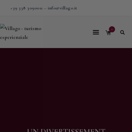
+39 338 3090011
–
info@villago.it
0
Home
Villago
Proposte
Soggiorni
V-BOX
Calendario
Shop
Magazine
UN DIVERTISSEMENT