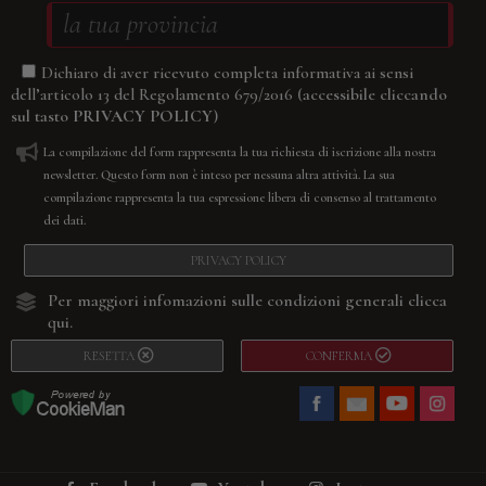
Dichiaro di aver ricevuto completa informativa ai sensi
(accessibile cliccando
dell’articolo 13 del Regolamento 679/2016
sul tasto
PRIVACY POLICY
)
La compilazione del form rappresenta la tua richiesta di iscrizione alla nostra
newsletter. Questo form non è inteso per nessuna altra attività. La sua
compilazione rappresenta la tua espressione libera di consenso al trattamento
dei dati.
PRIVACY POLICY
Per maggiori infomazioni sulle condizioni generali
clicca
qui.
RESETTA
CONFERMA