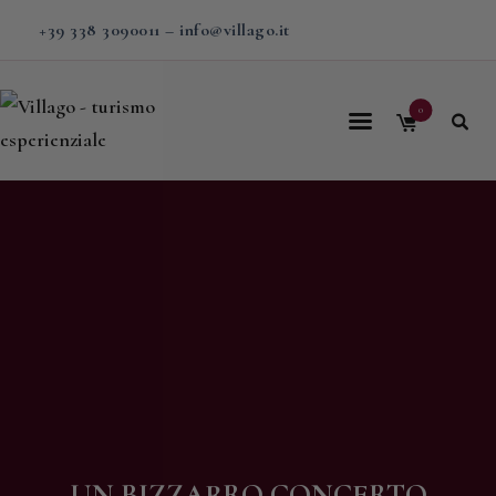
+39 338 3090011
–
info@villago.it
0
Home
Villago
Proposte
Soggiorni
V-BOX
Calendario
Shop
Magazine
UN BIZZARRO CONCERTO