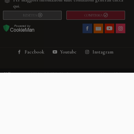
qui.
RESETTA
CONFERMA
Facebook
Youtube
Instagram
Villago
© 2026. VILLAGO SRL, Via Segantini, 11 – 22046 Merone (Co) –
P.IVA 03420530135 – Numero REA CO-313845 – Cap. Soc. € 10.200,00 – PEC
villagosrl@legalmail.it
Telefono:
+39 338-3090011
– Email:
info@villago.it
– Alcune immagini del sito
sono utilizzate su licenza di Shutterstock.com e rispettivi autori Sito realizzato
da
ShareNow!
Privacy Policy
Termini e condizioni