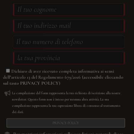
Dichiaro di aver ricevuto completa informativa ai sensi
(accessibile cliccando
dell’articolo 13 del Regolamento 679/2016
sul tasto
PRIVACY POLICY
)
La compilazione del form rappresenta la tua richiesta di iscrizione alla nostra
newsletter. Questo form non è inteso per nessuna altra attività. La sua
compilazione rappresenta la tua espressione libera di consenso al trattamento
dei dati.
PRIVACY POLICY
Per maggiori infomazioni sulle condizioni generali
clicca