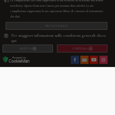
La compilazione del form rappresenta la tua richiesta di iscrizione alla nostra
newsletter. Questo form non è inteso per nessuna altra attività. La sua
compilazione rappresenta la tua espressione libera di consenso al trattamento
dei dati.
PRIVACY POLICY
Per maggiori infomazioni sulle condizioni generali
clicca
qui.
RESETTA
CONFERMA
Facebook
Youtube
Instagram
Villago
© 2026. VILLAGO SRL, Via Segantini, 11 – 22046 Merone (Co) –
P.IVA 03420530135 – Numero REA CO-313845 – Cap. Soc. € 10.200,00 – PEC
villagosrl@legalmail.it
Telefono:
+39 338-3090011
– Email:
info@villago.it
– Alcune immagini del sito