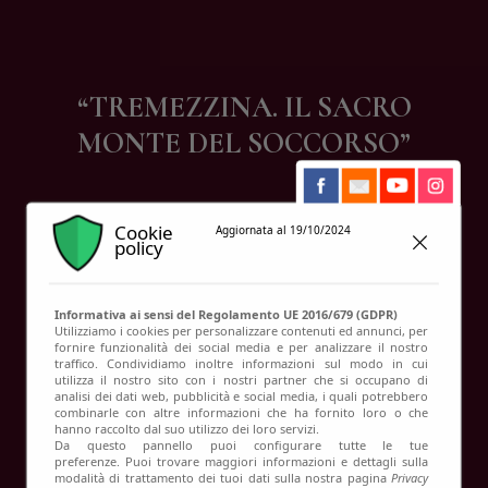
Contatti
“TREMEZZINA. IL SACRO
MONTE DEL SOCCORSO”
Cookie
Aggiornata al 19/10/2024
policy
Informativa ai sensi del Regolamento UE 2016/679 (GDPR)
Utilizziamo i cookies per personalizzare contenuti ed annunci, per
fornire funzionalità dei social media e per analizzare il nostro
traffico. Condividiamo inoltre informazioni sul modo in cui
utilizza il nostro sito con i nostri partner che si occupano di
analisi dei dati web, pubblicità e social media, i quali potrebbero
combinarle con altre informazioni che ha fornito loro o che
hanno raccolto dal suo utilizzo dei loro servizi.
Da questo pannello puoi configurare tutte le tue
preferenze. Puoi trovare maggiori informazioni e dettagli sulla
modalità di trattamento dei tuoi dati sulla nostra pagina
Privacy