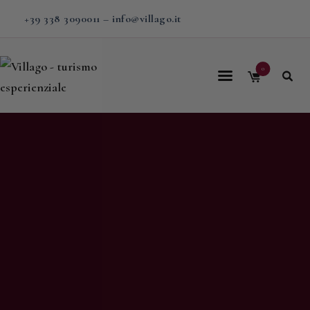
+39 338 3090011
–
info@villago.it
0
Home
Villago
Proposte
Soggiorni
V-BOX
Calendario
Shop
Magazine