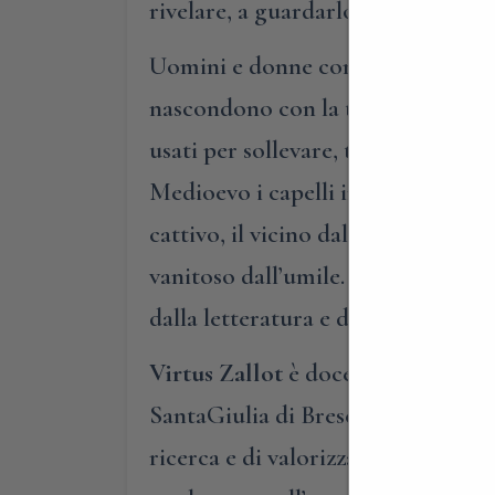
rivelare, a guardarlo bene, un pas
Uomini e donne con chiome lunghis
nascondono con la tintura; capelli 
usati per sollevare, trascinare, tra
Medioevo i capelli indicavano la co
cattivo, il vicino dallo straniero, i
vanitoso dall’umile. Questo libro 
dalla letteratura e dall’arte.
Virtus Zallot
è docente di Storia d
SantaGiulia di Brescia. Studiosa di
ricerca e di valorizzazione del pa