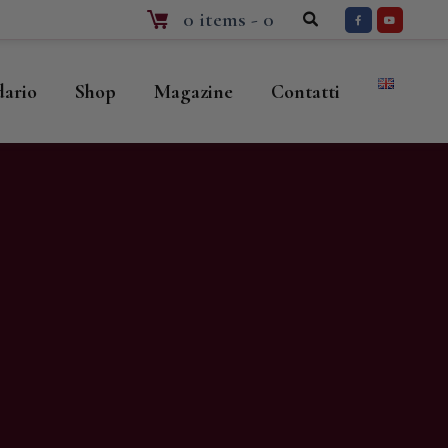
0 items
-
0
dario
Shop
Magazine
Contatti