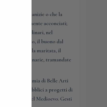
gliosi della canizie o che la
ati o splendidamente acconciati;
dinari o straordinari, nel
povero dal ricco, il buono dal
, la vergine dalla maritata, il
e reali o immaginarie, tramandate
’arte all’Accademia di Belle Arti
rali ed enti pubblici a progetti di
o «Con i piedi nel Medioevo. Gesti