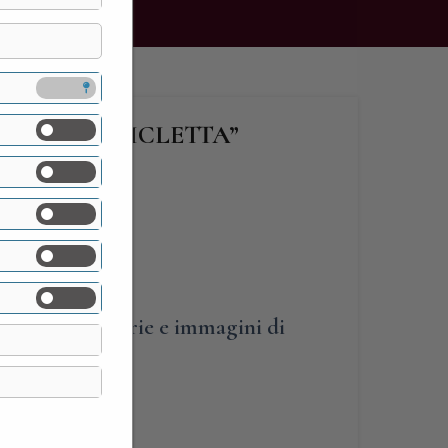
 DELLA BICICLETTA”
6,00
OEVO. Storie e immagini di