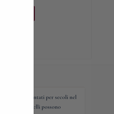
Buy Now
i
,
Libri
si sono sedimentati per secoli nel
 taglio di capelli possono