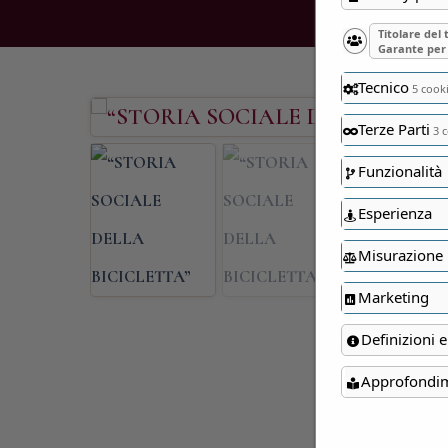
Titolare del
Garante per 
Tecnico
5 cook
Terze Parti
3 c
Funzionalità
Esperienza
Misurazione
Marketing
Definizioni e
Approfondi