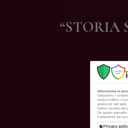
C
“STORIA 
Informativa ai sen
Utilizziamo i cookie
nostro traffico. Cond
analisi dei dati web
hanno raccolto dal su
Da questo pannello p
trattamento dei tuoi
Privacy polic