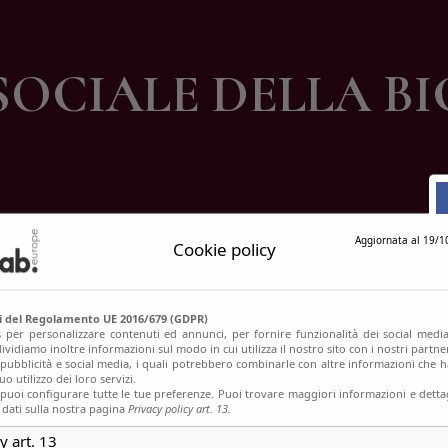
ontatti
SOCIALE DELLA BI
Aggiornata al 19/1
Cookie policy
si del Regolamento UE 2016/679 (GDPR)
s per personalizzare contenuti ed annunci, per fornire funzionalità dei social media
ividiamo inoltre informazioni sul modo in cui utilizza il nostro sito con i nostri partn
, pubblicità e social media, i quali potrebbero combinarle con altre informazioni che h
o utilizzo dei loro servizi.
uoi configurare tutte le tue preferenze. Puoi trovare maggiori informazioni e dettag
 dati sulla nostra pagina
Privacy policy art. 13.
y art. 13