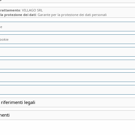
 trattamento
: VILLAGO SRL
la protezione dei dati
: Garante per la protezione dei dati personali
ie
“STORIA SOCIALE
ookie
VIRTUS ZALLOT - € 2
26,00
€
SULLE TESTE NEL MEDI
 riferimenti legali
capelli
menti
AUTORE: Virtus Zallot