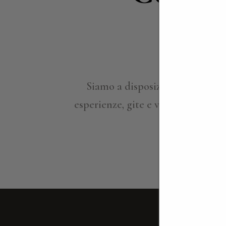
i
Siamo a disposizione per appro
esperienze, gite e viaggi su misura
per ind