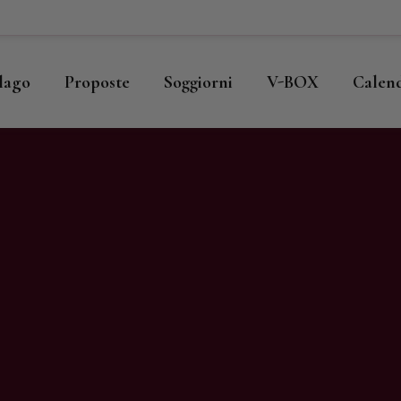
ome
llago
llago
Proposte
Soggiorni
V-BOX
Calen
roposte
oggiorni
-BOX
alendario
hop
agazine