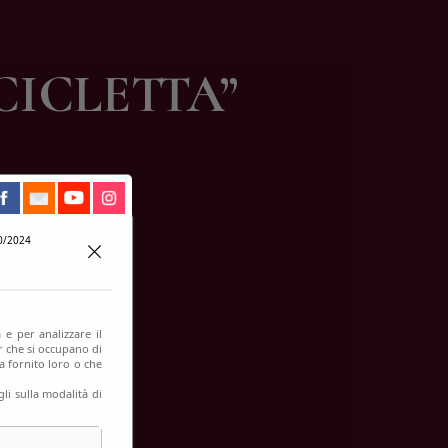
CICLETTA”
0/2024
 e per analizzare il
er che si occupano di
a fornito loro o che
li sulla modalità di