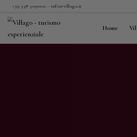
H
+39 338 3090011
–
info@villago.it
Vi
Home
Vi
P
S
V
C
S
M