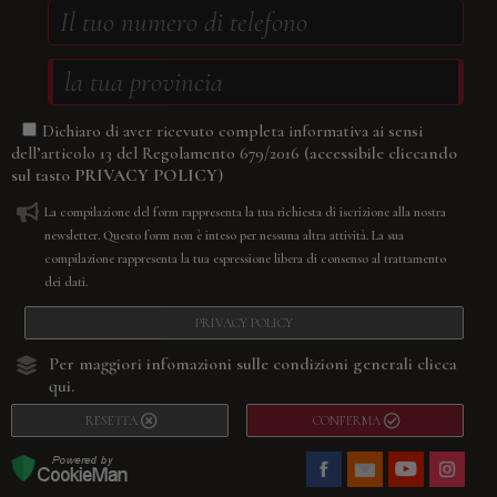
Dichiaro di aver ricevuto completa informativa ai sensi
(accessibile cliccando
dell’articolo 13 del Regolamento 679/2016
sul tasto
PRIVACY POLICY
)
La compilazione del form rappresenta la tua richiesta di iscrizione alla nostra
newsletter. Questo form non è inteso per nessuna altra attività. La sua
compilazione rappresenta la tua espressione libera di consenso al trattamento
dei dati.
PRIVACY POLICY
Per maggiori infomazioni sulle condizioni generali
clicca
qui.
RESETTA
CONFERMA