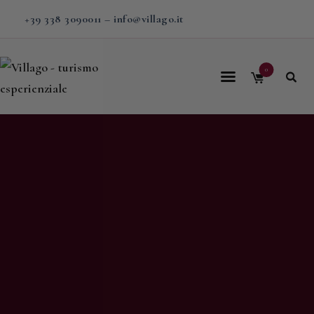
+39 338 3090011
–
info@villago.it
0
Home
Villago
Proposte
Soggiorni
V-BOX
Calendario
Shop
Magazine