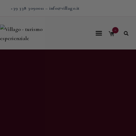
+39 338 3090011
–
info@villago.it
0
Home
Villago
Proposte
Soggiorni
V-BOX
Calendario
Shop
Magazine