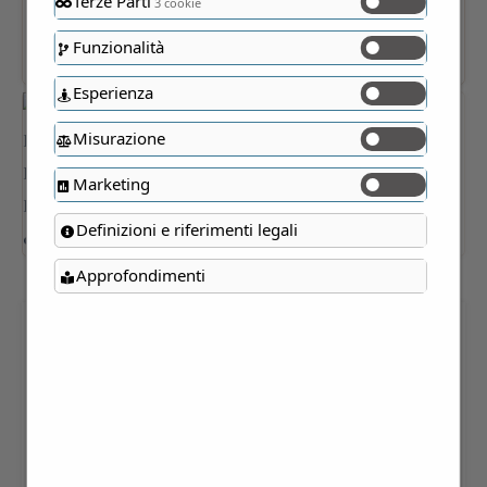
Terze Parti
3 cookie
Funzionalità
Esperienza
Misurazione
Marketing
Definizioni e riferimenti legali
Approfondimenti
SERIZ – IGT TERRE
LARIANE ROSSO 2017 0,75 L
Cascina La Costa di La Valletta Brianza (LC)
16,00
€