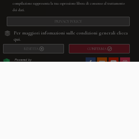
compilazione rappresenta la tua espressione libera di consenso al trattamento
dei dati.
PRIVACY POLICY
Per maggiori infomazioni sulle condizioni generali
clicca
qui.
RESETTA
CONFERMA
Facebook
Youtube
Instagram
Villago
© 2026. VILLAGO SRL, Via Segantini, 11 – 22046 Merone (Co) –
P.IVA 03420530135 – Numero REA CO-313845 – Cap. Soc. € 10.200,00 – PEC
villagosrl@legalmail.it
Telefono:
+39 338-3090011
– Email:
info@villago.it
– Alcune immagini del sito
sono utilizzate su licenza di Shutterstock.com e rispettivi autori Sito realizzato
da
ShareNow!