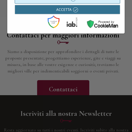
ACCETTA
Contattaci per maggiori informazioni
Siamo a disposizione per approfondire i dettagli di tutte le
proposte presentate; progettiamo esperienze, gite e viaggi su
misura, in base alle vostre esigenze e curiosità; troviamo le
migliori ville per indimenticabili soggiorni o eventi privati.
Contattaci
Iscriviti alla nostra Newsletter
Resta aggiornato su tutti i nostri eventi.
Iscriviti subito alla nostra