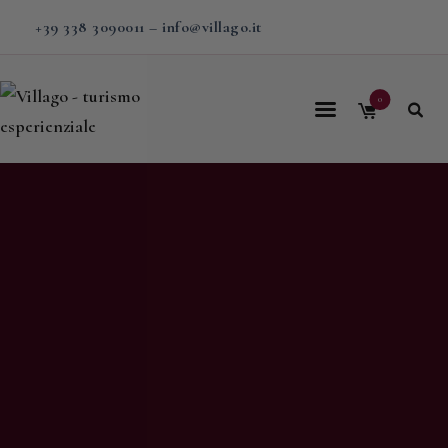
+39 338 3090011
–
info@villago.it
0
Home
Villago
Proposte
Soggiorni
V-BOX
Calendario
Shop
Magazine