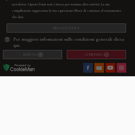
newsletter. Questo form non è inteso per nessuna altra attività. La sua
compilazione rappresenta la tua espressione libera di consenso al trattamento
dei dati.
PRIVACY POLICY
Per maggiori infomazioni sulle condizioni generali
clicca
qui.
RESETTA
CONFERMA
Facebook
Youtube
Instagram
Villago
© 2026. VILLAGO SRL, Via Segantini, 11 – 22046 Merone (Co) –
P.IVA 03420530135 – Numero REA CO-313845 – Cap. Soc. € 10.200,00 – PEC
villagosrl@legalmail.it
Telefono:
+39 338-3090011
– Email:
info@villago.it
– Alcune immagini del sito