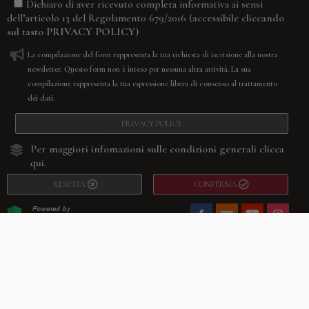
Dichiaro di aver ricevuto completa informativa ai sensi
(accessibile cliccando
dell’articolo 13 del Regolamento 679/2016
sul tasto
PRIVACY POLICY
)
La compilazione del form rappresenta la tua richiesta di iscrizione alla nostra
newsletter. Questo form non è inteso per nessuna altra attività. La sua
compilazione rappresenta la tua espressione libera di consenso al trattamento
dei dati.
PRIVACY POLICY
Per maggiori infomazioni sulle condizioni generali
clicca
qui.
RESETTA
CONFERMA
Facebook
Youtube
Instagram