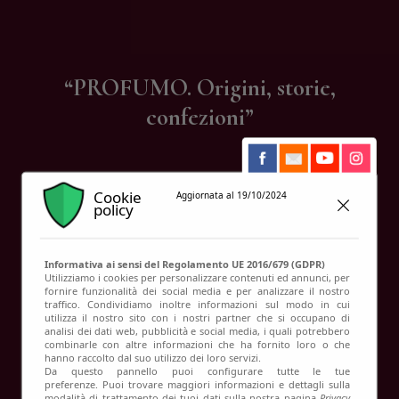
Contatti
“PROFUMO. Origini, storie,
confezioni”
Cookie
Aggiornata al 19/10/2024
policy
Informativa ai sensi del Regolamento UE 2016/679 (GDPR)
Utilizziamo i cookies per personalizzare contenuti ed annunci, per
fornire funzionalità dei social media e per analizzare il nostro
traffico. Condividiamo inoltre informazioni sul modo in cui
utilizza il nostro sito con i nostri partner che si occupano di
analisi dei dati web, pubblicità e social media, i quali potrebbero
combinarle con altre informazioni che ha fornito loro o che
hanno raccolto dal suo utilizzo dei loro servizi.
Da questo pannello puoi configurare tutte le tue
preferenze. Puoi trovare maggiori informazioni e dettagli sulla
modalità di trattamento dei tuoi dati sulla nostra pagina
Privacy