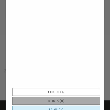
Contattaci per maggiori informazioni
Siamo a disposizione per approfondire i dettagli di tutte le
proposte presentate; progettiamo esperienze, gite e viaggi su
misura, in base alle vostre esigenze e curiosità; troviamo le
migliori ville per indimenticabili soggiorni o eventi privati.
CHIUDI
Contattaci
RIFIUTA
SALVA