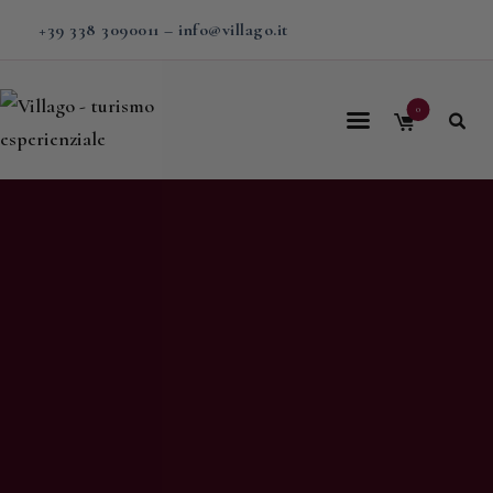
+39 338 3090011
–
info@villago.it
0
Home
Villago
Proposte
Soggiorni
V-BOX
Calendario
Shop
Magazine