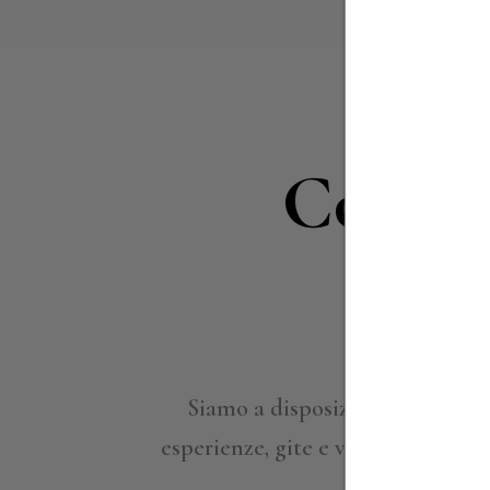
Contat
i
Siamo a disposizione per appro
esperienze, gite e viaggi su misura
per ind