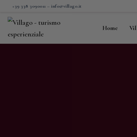
H
+39 338 3090011
–
info@villago.it
Vi
Home
Vi
P
S
V
C
S
M