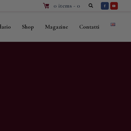
0 items
-
0
dario
Shop
Magazine
Contatti