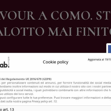
ontatti
AVOUR A COMO. ST
ALOTTO MAI FINIT
Aggiornata al 19/1
Cookie policy
si del Regolamento UE 2016/679 (GDPR)
s per personalizzare contenuti ed annunci, per fornire funzionalità dei social media
ividiamo inoltre informazioni sul modo in cui utilizza il nostro sito con i nostri partn
, pubblicità e social media, i quali potrebbero combinarle con altre informazioni che h
o utilizzo dei loro servizi.
uoi configurare tutte le tue preferenze. Puoi trovare maggiori informazioni e dettag
 dati sulla nostra pagina
Privacy policy art. 13.
y art. 13