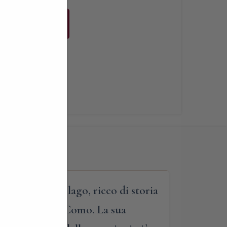
Buy Now
i
,
Libri
paesaggio del lago, ricco di storia
e della città di Como. La sua