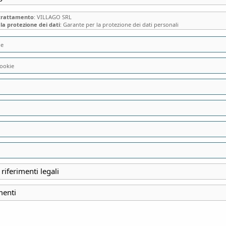
 trattamento
: VILLAGO SRL
la protezione dei dati
: Garante per la protezione dei dati personali
ie
“PIAZZA CAVOUR 
ookie
SALOTTO MAI FIN
FABIO CANI - € 8,00
8,00
€
 riferimenti legali
AUTORE: Fabio Cani
menti
PREZZO: € 8,00