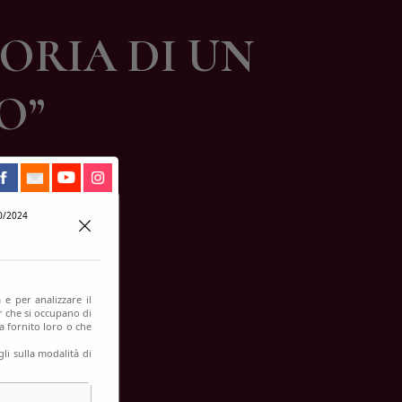
ORIA DI UN
O”
0/2024
 e per analizzare il
er che si occupano di
a fornito loro o che
li sulla modalità di