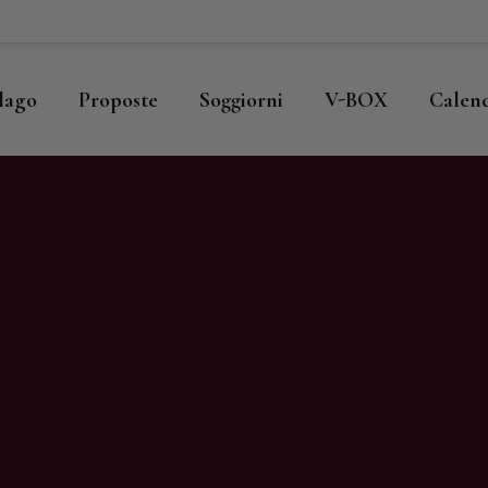
ome
llago
llago
Proposte
Soggiorni
V-BOX
Calen
roposte
oggiorni
-BOX
alendario
hop
agazine