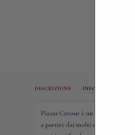
DESCRIZIONE
INFORMAZIONI AG
Piazza Cavour è un luogo che affas
a partire dai molti edifici che vi 