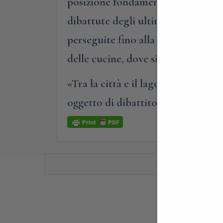
posizione fondamentale, in rapport
dibattute degli ultimi decenni ma 
perseguite fino alla realizzazione)
delle cucine, dove si sono allesti
«Tra la città e il lago, uno spazio 
oggetto di dibattito.»