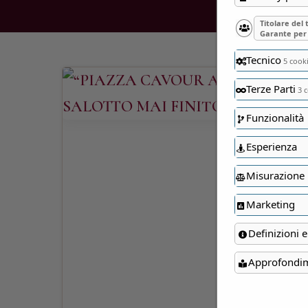
Titolare del
Garante per 
Tecnico
5 cook
Terze Parti
3 c
Funzionalità
Esperienza
Misurazione
Marketing
Definizioni e
Approfondi