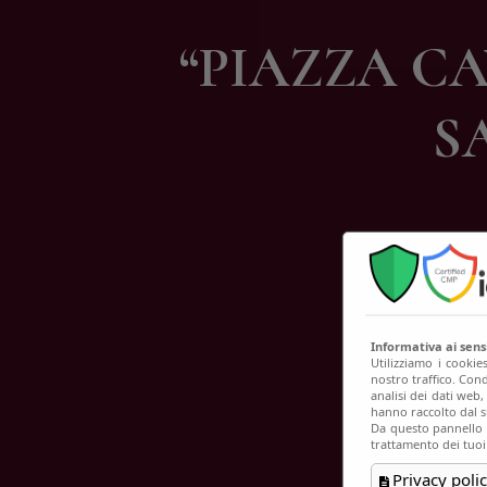
C
“PIAZZA C
S
Informativa ai sen
Utilizziamo i cookie
nostro traffico. Cond
analisi dei dati web
hanno raccolto dal su
Da questo pannello p
trattamento dei tuoi
Privacy polic