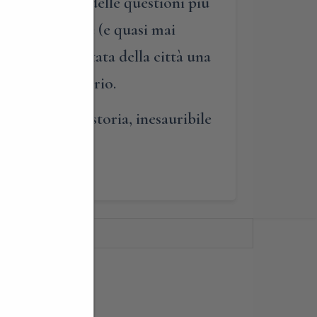
 ha fatto una delle questioni più
uzioni proposte (e quasi mai
mplazione – è stata della città una
i Como e del Lario.
ici carichi di storia, inesauribile