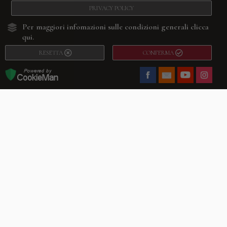
PRIVACY POLICY
Per maggiori infomazioni sulle condizioni generali
clicca
qui.
RESETTA
CONFERMA
Facebook
Youtube
Instagram
Villago
© 2026. VILLAGO SRL, Via Segantini, 11 – 22046 Merone (Co) –
P.IVA 03420530135 – Numero REA CO-313845 – Cap. Soc. € 10.200,00 – PEC
villagosrl@legalmail.it
Telefono:
+39 338-3090011
– Email:
info@villago.it
– Alcune immagini del sito
sono utilizzate su licenza di Shutterstock.com e rispettivi autori Sito realizzato
da
ShareNow!
Privacy Policy