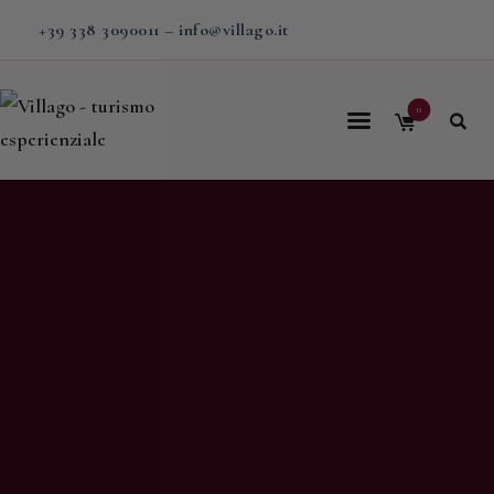
+39 338 3090011
–
info@villago.it
0
Home
Villago
Proposte
Soggiorni
V-BOX
Calendario
Shop
Magazine