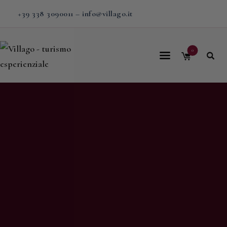
+39 338 3090011
–
info@villago.it
0
Home
Villago
Proposte
Soggiorni
V-BOX
Calendario
Shop
Magazine