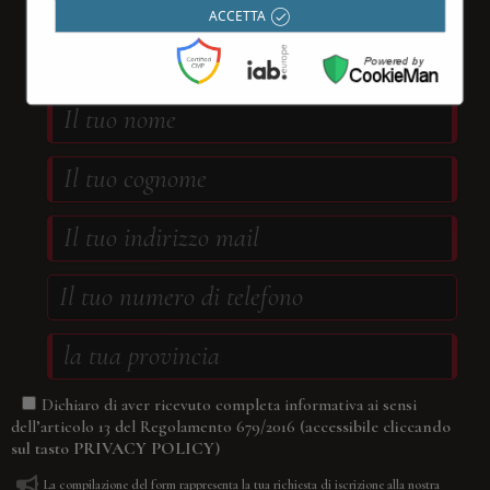
ACCETTA
newsletter
compilando il form sottostante
Dichiaro di aver ricevuto completa informativa ai sensi
(accessibile cliccando
dell’articolo 13 del Regolamento 679/2016
sul tasto
PRIVACY POLICY
)
La compilazione del form rappresenta la tua richiesta di iscrizione alla nostra