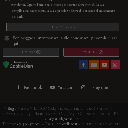
newsletter. Questo form non è inteso per nessuna altra attività. La sua
compilazione rappresenta la tua espressione libera di consenso al trattamento
dei dati.
PRIVACY POLICY
Per maggiori infomazioni sulle condizioni generali
clicca
qui.
RESETTA
CONFERMA
Facebook
Youtube
Instagram
Villago
© 2026. VILLAGO SRL, Via Segantini, 11 – 22046 Merone (Co) –
P.IVA 03420530135 – Numero REA CO-313845 – Cap. Soc. € 10.200,00 – PEC
villagosrl@legalmail.it
Telefono:
+39 338-3090011
– Email:
info@villago.it
– Alcune immagini del sito