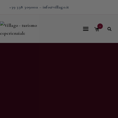
+39 338 3090011
–
info@villago.it
0
Home
Villago
Proposte
Soggiorni
V-BOX
Calendario
Shop
Magazine