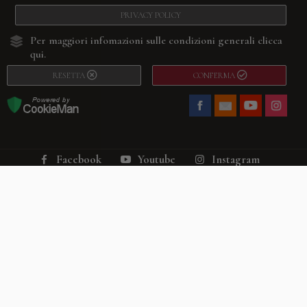
PRIVACY POLICY
Per maggiori infomazioni sulle condizioni generali
clicca
qui.
RESETTA
CONFERMA
Facebook
Youtube
Instagram
Villago
© 2026. VILLAGO SRL, Via Segantini, 11 – 22046 Merone (Co) –
P.IVA 03420530135 – Numero REA CO-313845 – Cap. Soc. € 10.200,00 – PEC
villagosrl@legalmail.it
Telefono:
+39 338-3090011
– Email:
info@villago.it
– Alcune immagini del sito
sono utilizzate su licenza di Shutterstock.com e rispettivi autori Sito realizzato
da
ShareNow!