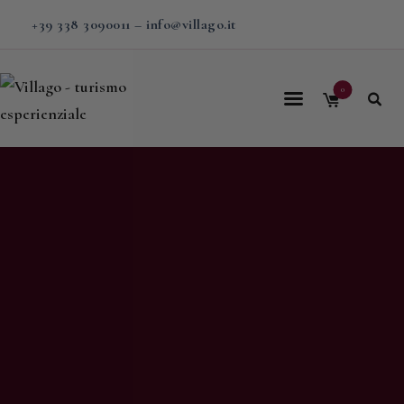
+39 338 3090011
–
info@villago.it
0
Home
Villago
Proposte
Soggiorni
V-BOX
Calendario
Shop
Magazine