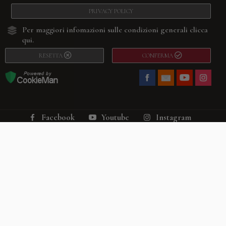
PRIVACY POLICY
Per maggiori infomazioni sulle condizioni generali
clicca
qui.
RESETTA
CONFERMA
Facebook
Youtube
Instagram
Villago
© 2026. VILLAGO SRL, Via Segantini, 11 – 22046 Merone (Co) –
P.IVA 03420530135 – Numero REA CO-313845 – Cap. Soc. € 10.200,00 – PEC
villagosrl@legalmail.it
Telefono:
+39 338-3090011
– Email:
info@villago.it
– Alcune immagini del sito
sono utilizzate su licenza di Shutterstock.com e rispettivi autori Sito realizzato
da
ShareNow!