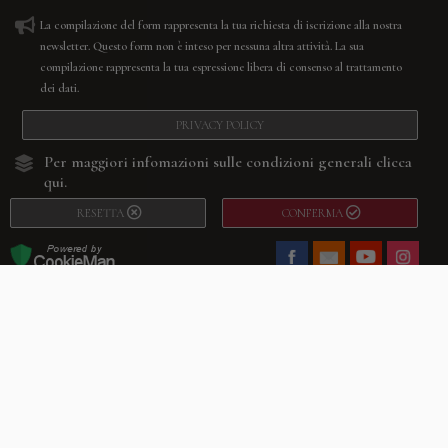
La compilazione del form rappresenta la tua richiesta di iscrizione alla nostra
newsletter. Questo form non è inteso per nessuna altra attività. La sua
compilazione rappresenta la tua espressione libera di consenso al trattamento
dei dati.
PRIVACY POLICY
Per maggiori infomazioni sulle condizioni generali
clicca
qui.
RESETTA
CONFERMA
Facebook
Youtube
Instagram
Villago
© 2026. VILLAGO SRL, Via Segantini, 11 – 22046 Merone (Co) –
P.IVA 03420530135 – Numero REA CO-313845 – Cap. Soc. € 10.200,00 – PEC
villagosrl@legalmail.it
Telefono:
+39 338-3090011
– Email:
info@villago.it
– Alcune immagini del sito
sono utilizzate su licenza di Shutterstock.com e rispettivi autori Sito realizzato