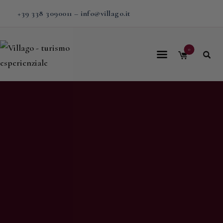
+39 338 3090011
–
info@villago.it
0
Home
Villago
Proposte
Soggiorni
V-BOX
Calendario
Shop
Magazine