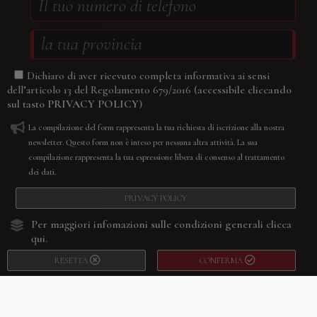
Dichiaro di aver ricevuto completa informativa ai sensi
(accessibile cliccando
dell’articolo 13 del Regolamento 679/2016
sul tasto
PRIVACY POLICY
)
La compilazione del form rappresenta la tua richiesta di iscrizione alla nostra
newsletter. Questo form non è inteso per nessuna altra attività. La sua
compilazione rappresenta la tua espressione libera di consenso al trattamento
dei dati.
PRIVACY POLICY
Per maggiori infomazioni sulle condizioni generali
clicca
qui.
RESETTA
CONFERMA