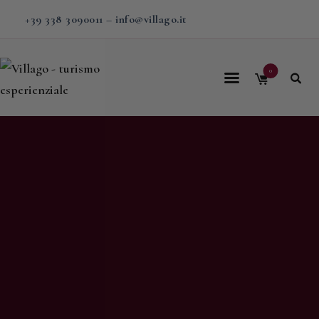
+39 338 3090011
–
info@villago.it
0
Home
Villago
Proposte
Soggiorni
V-BOX
Calendario
Shop
Magazine