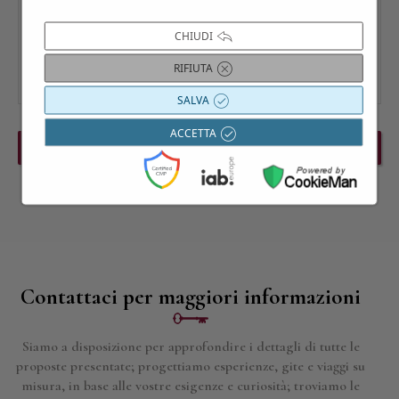
CHIUDI
RIFIUTA
SALVA
ACCETTA
PREVIOUS EVENT
NEXT EVENT
Contattaci per maggiori informazioni
Siamo a disposizione per approfondire i dettagli di tutte le
proposte presentate; progettiamo esperienze, gite e viaggi su
misura, in base alle vostre esigenze e curiosità; troviamo le