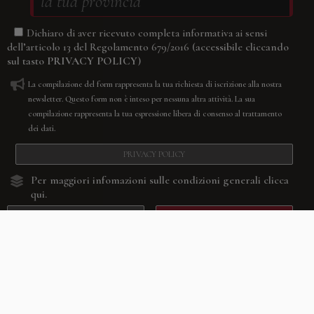
Dichiaro di aver ricevuto completa informativa ai sensi
(accessibile cliccando
dell’articolo 13 del Regolamento 679/2016
sul tasto
PRIVACY POLICY
)
La compilazione del form rappresenta la tua richiesta di iscrizione alla nostra
newsletter. Questo form non è inteso per nessuna altra attività. La sua
compilazione rappresenta la tua espressione libera di consenso al trattamento
dei dati.
PRIVACY POLICY
Per maggiori infomazioni sulle condizioni generali
clicca
qui.
RESETTA
CONFERMA
Facebook
Youtube
Instagram