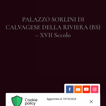
Contatti
PALAZZO SORLINI DI
CALVAGESE DELLA RIVIERA (BS)
– XVII Secolo
Cookie
Aggiornata al 19/10/2024
policy