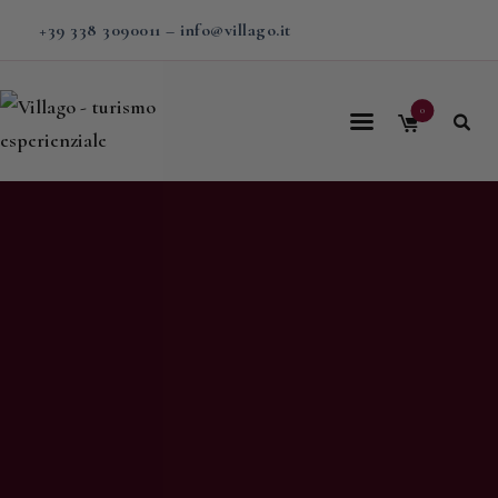
+39 338 3090011
–
info@villago.it
0
Home
Villago
Proposte
Soggiorni
V-BOX
Calendario
Shop
Magazine