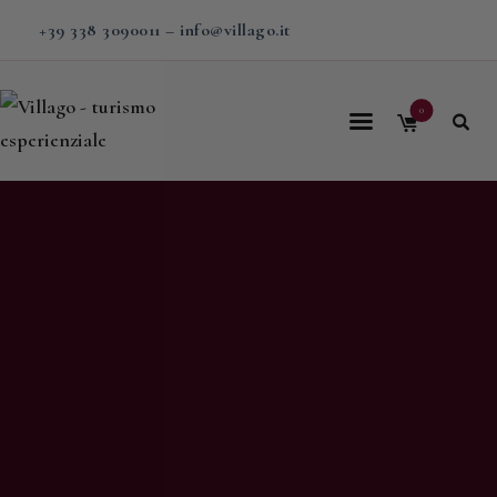
+39 338 3090011
–
info@villago.it
0
Home
Villago
Proposte
Soggiorni
V-BOX
Calendario
Shop
Magazine