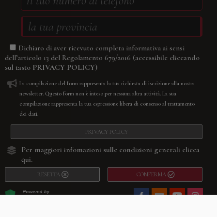
Dichiaro di aver ricevuto completa informativa ai sensi
(accessibile cliccando
dell’articolo 13 del Regolamento 679/2016
sul tasto
PRIVACY POLICY
)
La compilazione del form rappresenta la tua richiesta di iscrizione alla nostra
newsletter. Questo form non è inteso per nessuna altra attività. La sua
compilazione rappresenta la tua espressione libera di consenso al trattamento
dei dati.
PRIVACY POLICY
Per maggiori infomazioni sulle condizioni generali
clicca
qui.
RESETTA
CONFERMA