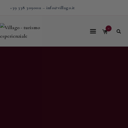
+39 338 3090011
–
info@villago.it
0
Home
Villago
Proposte
Soggiorni
V-BOX
Calendario
Shop
Magazine