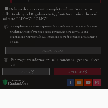
Dichiaro di aver ricevuto completa informativa ai sensi
(accessibile cliccando
dell’articolo 13 del Regolamento 679/2016
sul tasto
PRIVACY POLICY
)
La compilazione del form rappresenta la tua richiesta di iscrizione alla nostra
newsletter. Questo form non è inteso per nessuna altra attività. La sua
compilazione rappresenta la tua espressione libera di consenso al trattamento
dei dati.
PRIVACY POLICY
Per maggiori infomazioni sulle condizioni generali
clicca
qui.
RESETTA
CONFERMA
Facebook
Youtube
Instagram