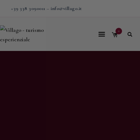
+39 338 3090011
–
info@villago.it
0
Home
Villago
Proposte
Soggiorni
V-BOX
Calendario
Shop
Magazine