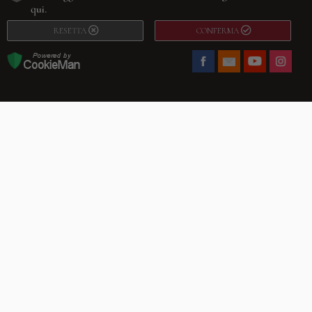
qui.
RESETTA
CONFERMA
Facebook
Youtube
Instagram
Villago
© 2026. VILLAGO SRL, Via Segantini, 11 – 22046 Merone (Co) –
P.IVA 03420530135 – Numero REA CO-313845 – Cap. Soc. € 10.200,00 – PEC
villagosrl@legalmail.it
Telefono:
+39 338-3090011
– Email:
info@villago.it
– Alcune immagini del sito
sono utilizzate su licenza di Shutterstock.com e rispettivi autori Sito realizzato
da
ShareNow!
Privacy Policy
Termini e condizioni