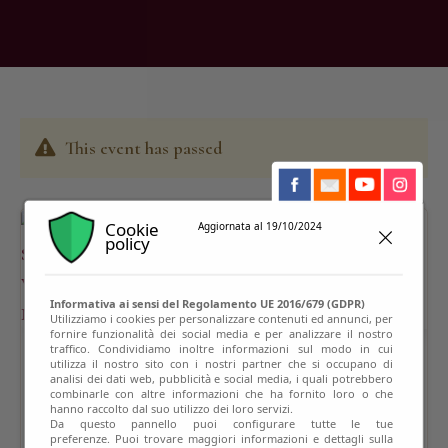
This event has passed
Cookie
Aggiornata al 19/10/2024
policy
Informativa ai sensi del Regolamento UE 2016/679 (GDPR)
Utilizziamo i cookies per personalizzare contenuti ed annunci, per
fornire funzionalità dei social media e per analizzare il nostro
traffico. Condividiamo inoltre informazioni sul modo in cui
utilizza il nostro sito con i nostri partner che si occupano di
analisi dei dati web, pubblicità e social media, i quali potrebbero
combinarle con altre informazioni che ha fornito loro o che
hanno raccolto dal suo utilizzo dei loro servizi.
Da questo pannello puoi configurare tutte le tue
preferenze. Puoi trovare maggiori informazioni e dettagli sulla