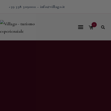
+39 338 3090011
–
info@villago.it
0
Home
Villago
Proposte
Soggiorni
V-BOX
Calendario
Shop
Magazine