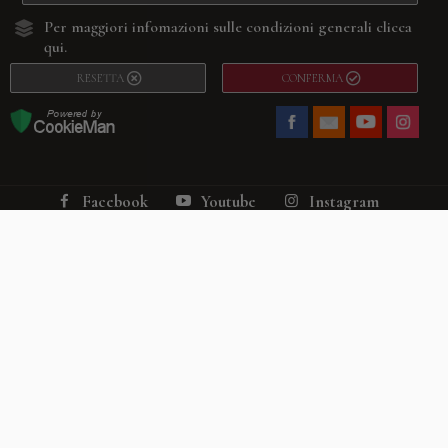
Per maggiori infomazioni sulle condizioni generali
clicca
qui.
RESETTA
CONFERMA
Facebook
Youtube
Instagram
Villago
© 2026. VILLAGO SRL, Via Segantini, 11 – 22046 Merone (Co) –
P.IVA 03420530135 – Numero REA CO-313845 – Cap. Soc. € 10.200,00 – PEC
villagosrl@legalmail.it
Telefono:
+39 338-3090011
– Email:
info@villago.it
– Alcune immagini del sito
sono utilizzate su licenza di Shutterstock.com e rispettivi autori Sito realizzato
da
ShareNow!
Privacy Policy