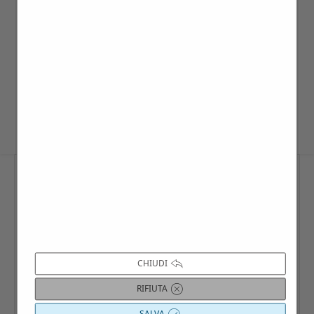
dell’anno, previa disponibilità della
dimora, min.15 – max 55 persone.
Per i singoli è possibile aggregarsi nei
giorni di visita prestabiliti all’interno del
calendario interattivo Villago.
CHIUDI
RIFIUTA
SALVA