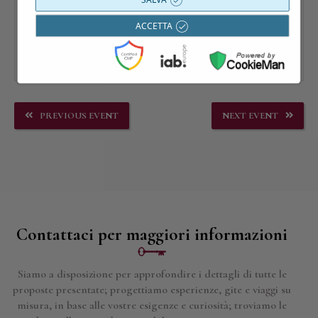
ACCETTA
PREVIOUS EVENT
NEXT EVENT
Contattaci per maggiori informazioni
Siamo a disposizione per approfondire i dettagli di tutte le
proposte presentate; progettiamo esperienze, gite e viaggi su
misura, in base alle vostre esigenze e curiosità; troviamo le