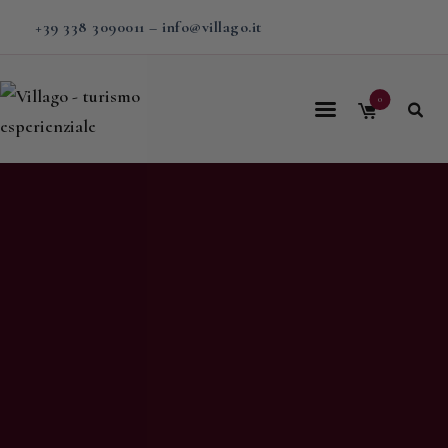
+39 338 3090011
–
info@villago.it
0
Home
Villago
Proposte
Soggiorni
V-BOX
Calendario
Shop
Magazine