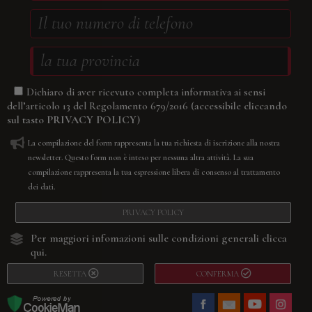
Dichiaro di aver ricevuto completa informativa ai sensi
(accessibile cliccando
dell’articolo 13 del Regolamento 679/2016
sul tasto
PRIVACY POLICY
)
La compilazione del form rappresenta la tua richiesta di iscrizione alla nostra
newsletter. Questo form non è inteso per nessuna altra attività. La sua
compilazione rappresenta la tua espressione libera di consenso al trattamento
dei dati.
PRIVACY POLICY
Per maggiori infomazioni sulle condizioni generali
clicca
qui.
RESETTA
CONFERMA