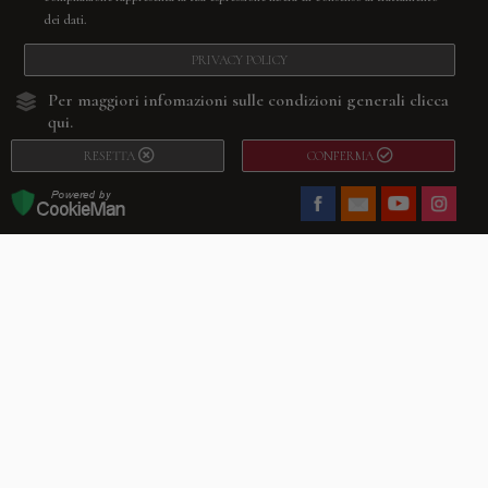
dei dati.
PRIVACY POLICY
Per maggiori infomazioni sulle condizioni generali
clicca
qui.
RESETTA
CONFERMA
Facebook
Youtube
Instagram
Villago
© 2026. VILLAGO SRL, Via Segantini, 11 – 22046 Merone (Co) –
P.IVA 03420530135 – Numero REA CO-313845 – Cap. Soc. € 10.200,00 – PEC
villagosrl@legalmail.it
Telefono:
+39 338-3090011
– Email:
info@villago.it
– Alcune immagini del sito
sono utilizzate su licenza di Shutterstock.com e rispettivi autori Sito realizzato
da
ShareNow!