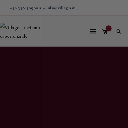
+39 338 3090011
–
info@villago.it
0
Home
Villago
Proposte
Soggiorni
V-BOX
Calendario
Shop
Magazine