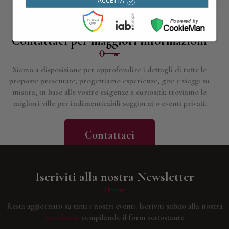
Contattaci per maggiori informazioni
Siamo a disposizione per approfondire i dettagli di tutte le
proposte presentate; progettiamo esperienze, gite e viaggi su
misura, in base alle vostre esigenze e curiosità; troviamo le
migliori ville per indimenticabili soggiorni o eventi privati.
Contattaci
Iscriviti alla nostra Newsletter
Resta aggiornato su tutti i nostri eventi.
Iscriviti subito alla nostra
newsletter
compilando il form sottostante