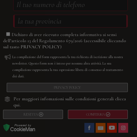
Dichiaro di aver ricevuto completa informativa ai sensi
(accessibile cliccando
dell’articolo 13 del Regolamento 679/2016
sul tasto
PRIVACY POLICY
)
La compilazione del form rappresenta la tua richiesta di iscrizione alla nostra
newsletter. Questo form non è inteso per nessuna altra attività. La sua
compilazione rappresenta la tua espressione libera di consenso al trattamento
dei dati.
PRIVACY POLICY
Per maggiori infomazioni sulle condizioni generali
clicca
qui.
RESETTA
CONFERMA