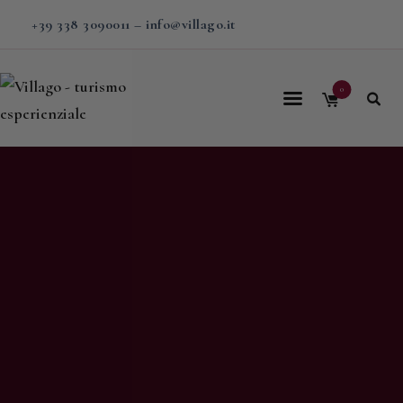
+39 338 3090011
–
info@villago.it
0
Home
Villago
Proposte
Soggiorni
V-BOX
Calendario
Shop
Magazine