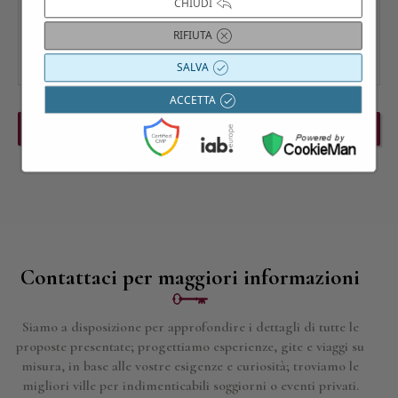
CHIUDI
RIFIUTA
SALVA
ACCETTA
PREVIOUS EVENT
NEXT EVENT
Contattaci per maggiori informazioni
Siamo a disposizione per approfondire i dettagli di tutte le
proposte presentate; progettiamo esperienze, gite e viaggi su
misura, in base alle vostre esigenze e curiosità; troviamo le
migliori ville per indimenticabili soggiorni o eventi privati.