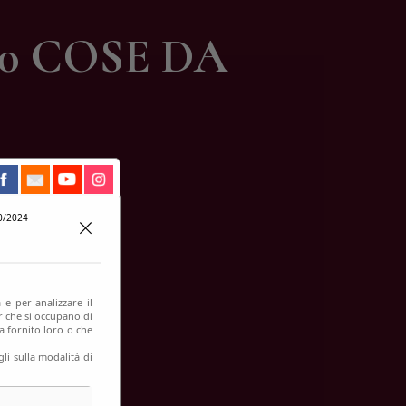
00 COSE DA
0/2024
 e per analizzare il
er che si occupano di
a fornito loro o che
li sulla modalità di