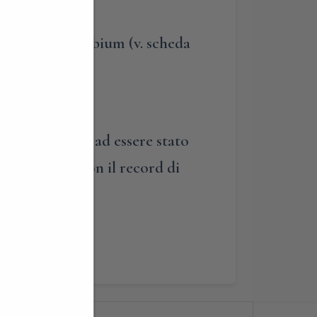
 di Baveno.
membri del Coenobium (v. scheda
uto e per moto ad essere stato
rcuito di F1 con il record di