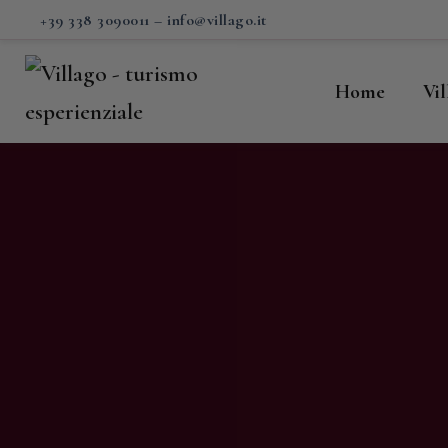
H
+39 338 3090011
–
info@villago.it
Vi
Home
Vi
P
S
V
C
S
M