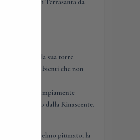
oce, ritrovati in Terrasanta da
 contenute nella sua torre
i dall’alto, in ambienti che non
etta Viscontea, ampiamente
tte, ora occupato dalla Rinascente.
e, con tanto di elmo piumato, la