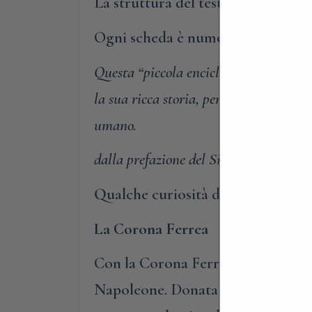
La struttura del testo risponde a
Ogni scheda è numerata e, dove poss
Questa “piccola enciclopedia monzese” r
la sua ricca storia, per la profonda cul
umano.
dalla prefazione del Sindaco
Qualche curiosità dal libro Monza 
La Corona Ferrea
Con la Corona Ferrea furono inco
Napoleone. Donata dal Papa Gregor