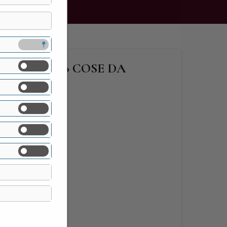
SASS … E 100 COSE DA
 16,50
lli