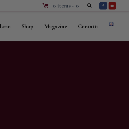
0 items
-
0
dario
Shop
Magazine
Contatti