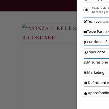
Titolare del
Garante per 
Tecnico
5 cook
Terze Parti
3 c
Funzionalità
Esperienza
Misurazione
Marketing
Definizioni e
Approfondi