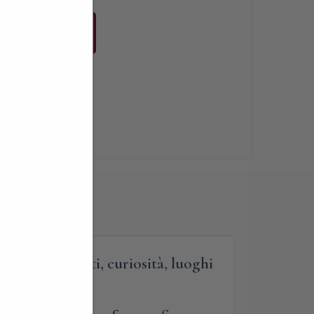
Buy Now
i
,
Libri
 100 argomenti, curiosità, luoghi