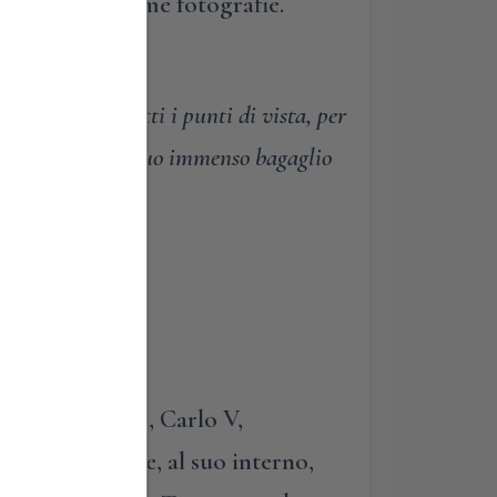
a 100 bellissime fotografie.
io del libro.
ttà valga da tutti i punti di vista, per
oprattutto, per il suo immenso bagaglio
co Barbarossa, Carlo V,
 dal fatto che, al suo interno,