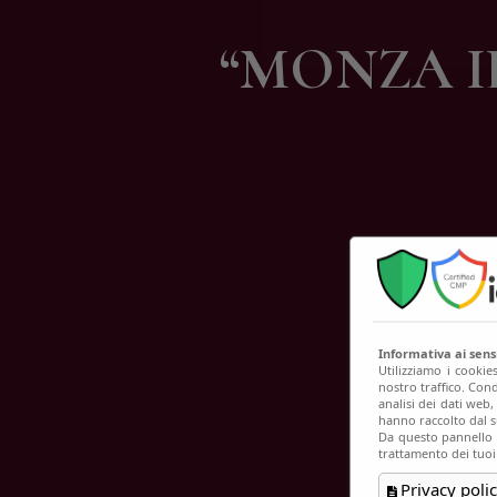
C
“MONZA IL
Informativa ai sen
Utilizziamo i cookie
nostro traffico. Cond
analisi dei dati web
hanno raccolto dal su
Da questo pannello p
trattamento dei tuoi
Privacy polic