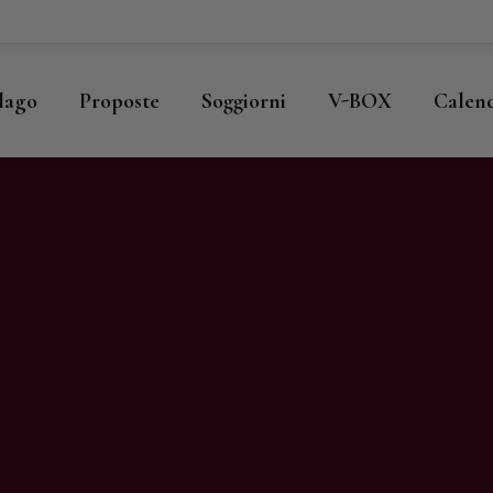
ome
llago
llago
Proposte
Soggiorni
V-BOX
Calen
roposte
oggiorni
-BOX
alendario
hop
agazine