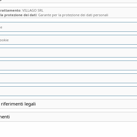
 trattamento
: VILLAGO SRL
la protezione dei dati
: Garante per la protezione dei dati personali
ie
“MONZA IL RE DE 
ookie
RICORDARE”
SERGIO MANDELLI - €
16,50
€
 riferimenti legali
AUTORE: Sergio Mande
menti
PREZZO: € 16,50