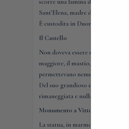
scorre una lamina di metallo che si
Sant’Elena, madre dell’Imperator
È custodita in Duomo, in un altare
Il Castello
Non doveva essere molto amato in c
maggiore, il mastio, così sinistre
permettevano nemmeno di allung
Del suo grandioso e terribile pas
rimaneggiata e nulla più. Al suo po
Monumento a Vittorio Emanuele I
La statua, in marmo di Carrara, r