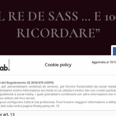
ontatti
 RE DE SASS … E 1
RICORDARE”
Aggiornata al 19/1
Cookie policy
si del Regolamento UE 2016/679 (GDPR)
s per personalizzare contenuti ed annunci, per fornire funzionalità dei social media
ividiamo inoltre informazioni sul modo in cui utilizza il nostro sito con i nostri partn
, pubblicità e social media, i quali potrebbero combinarle con altre informazioni che h
o utilizzo dei loro servizi.
uoi configurare tutte le tue preferenze. Puoi trovare maggiori informazioni e dettag
 dati sulla nostra pagina
Privacy policy art. 13.
y art. 13