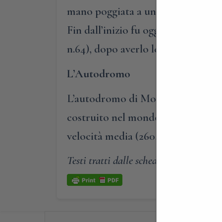
mano poggiata a un pilastrino su c
Fin dall’inizio fu oggetto di fero
n.64), dopo averlo legato al collo
L’Autodromo
L’autodromo di Monza è il terzo ci
costruito nel mondo, dopo Indianap
velocità media (260,395) stabilito 
Testi tratti dalle schede del volume Mo