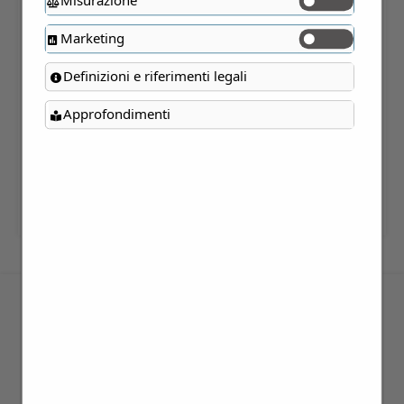
Marketing
Verifica Disponibilità
Definizioni e riferimenti legali
Approfondimenti
Categoria:
Weekend e Viaggi
Tag:
Lombardia
,
Milano
,
Monza e Brianza
,
nord
DESCRIZIONE
Viaggio nella storia della carta e delle