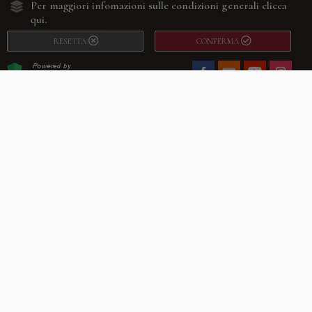
Per maggiori infomazioni sulle condizioni generali
clicca
qui.
RESETTA
CONFERMA
Facebook
Youtube
Instagram
Villago
© 2026. VILLAGO SRL, Via Segantini, 11 – 22046 Merone (Co) –
P.IVA 03420530135 – Numero REA CO-313845 – Cap. Soc. € 10.200,00 – PEC
villagosrl@legalmail.it
Telefono:
+39 338-3090011
– Email:
info@villago.it
– Alcune immagini del sito
sono utilizzate su licenza di Shutterstock.com e rispettivi autori Sito realizzato
da
ShareNow!
Privacy Policy
Termini e condizioni