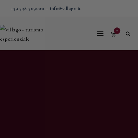
+39 338 3090011
–
info@villago.it
0
Home
Villago
Proposte
Soggiorni
V-BOX
Calendario
Shop
Magazine